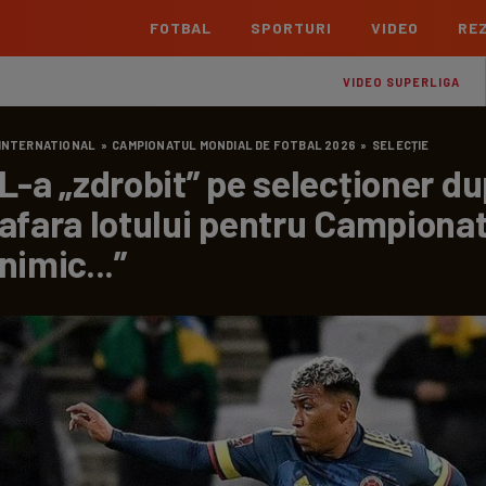
FOTBAL
SPORTURI
VIDEO
REZ
România
Interna
VIDEO SUPERLIGA
Superliga
Cham
INTERNATIONAL
»
CAMPIONATUL MONDIAL DE FOTBAL 2026
»
SELECȚIE
Echipe
Meciuri
Clasament
Echipe
L-a „zdrobit” pe selecționer dup
Liga 2
Euro
afara lotului pentru Campionat
Echipe
Meciuri
Clasament
Echipe
nimic...”
Cupa României Betano
Con
Echipe
Meciuri
Echi
La L
TOATE ȘTIRILE
Echipe
Prem
Echipe
Bund
Echipe