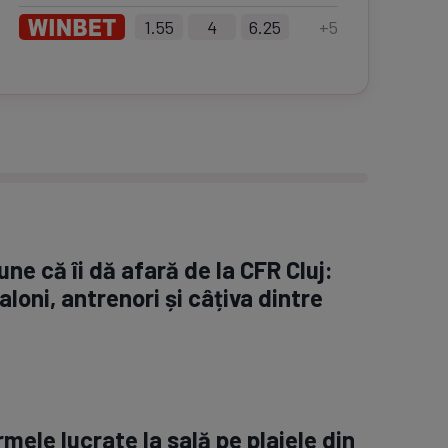
1.55
4
6.25
+
5
ne că îi dă afară de la CFR Cluj:
aloni, antrenori și câțiva dintre
rmele lucrate la sală pe plajele din