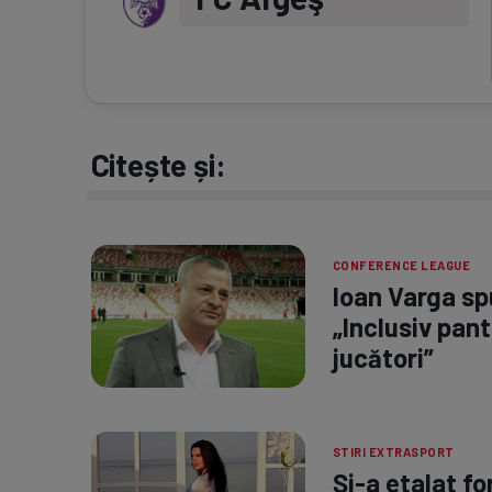
Citește și:
CONFERENCE LEAGUE
Ioan Varga spu
„Inclusiv pant
jucători”
STIRI EXTRASPORT
Și-a etalat fo