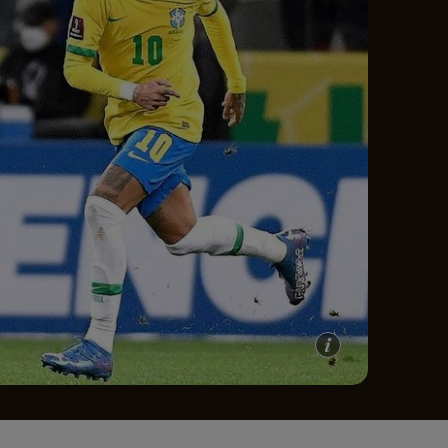
e A
Meciuri
Clasament