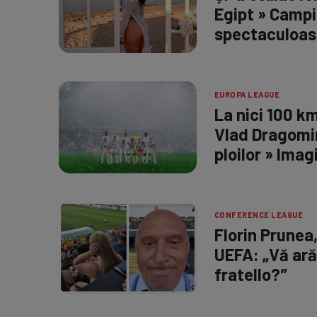
Egipt » Campi
spectaculoas
EUROPA LEAGUE
La nici 100 k
Vlad Dragomir
ploilor » Imag
CONFERENCE LEAGUE
Florin Prunea
UEFA: „Vă ară
fratello?”