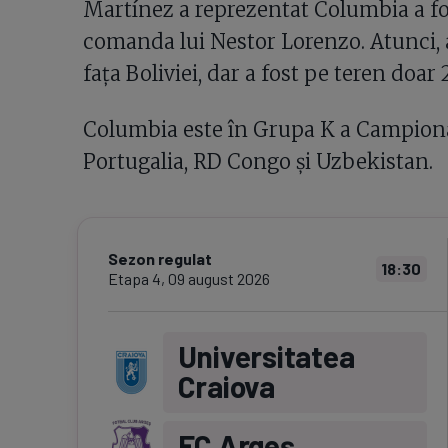
Martínez a reprezentat Columbia a fo
comanda lui Nestor Lorenzo. Atunci, a 
fața Boliviei, dar a fost pe teren doar
Columbia este în Grupa K a Campionat
Portugalia, RD Congo și Uzbekistan.
Sezon regulat
18:30
Etapa
4
,
09 august 2026
Universitatea
Craiova
FC Argeş