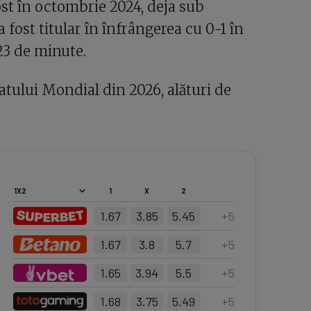
st în octombrie 2024, deja sub
fost titular în înfrângerea cu 0-1 în
 23 de minute.
ului Mondial din 2026, alături de
1
X
2
1.67
3.85
5.45
+
5
1.67
3.8
5.7
+
5
1.65
3.94
5.5
+
5
1.68
3.75
5.49
+
5