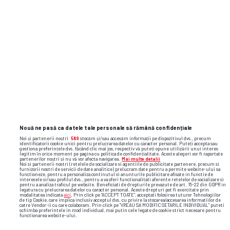
Nouă ne pasă ca datele tale personale să rămână confidențiale
Noi și partenerii noștri
589
stocăm și/sau accesăm informații pe dispozitivul dvs., precum
identificatorii cookie unici pentru prelucrarea datelor cu caracter personal. Puteți accepta sau
gestiona preferințele dvs. făcând clic mai jos, respectiv vă puteți opune utilizării unui interes
legitim în orice moment pe pagina cu politica de confidențialitate. Aceste alegeri vor fi raportate
partenerilor noștri și nu vă vor afecta navigarea.
Mai multe detalii
Noi si partenerii nostri (retelele de socializare si agentiile de publicitate partenere, precum si
furnizorii nostri de servicii de date analitice) prelucram date pentru a permite website-ului sa
functioneze, pentru a personaliza continutul si anunturile publicitare afisate in functie de
interesele si/sau profilul dvs., pentru a va oferi functionalitati aferente retelelor de socializare si
pentru a analiza traficul pe website. Beneficiati de drepturile prevazute de art. 15-22 din GDPR in
legatura cu prelucrarea datelor cu caracter personal. Aceste drepturi pot fi exercitate prin
modalitatea indicata
aici
. Prin click pe “ACCEPT TOATE”, acceptati folosirea tuturor Tehnologiilor
de tip Cookie, care implica inclusiv acceptul dvs. cu privire la stocarea/accesarea informatiilor de
catre Vendor-ii cu care colaboram. Prin click pe “VREAU SA MODIFIC SETARILE INDIVIDUAL” puteti
schimba preferintele in mod individual, mai putin cele legate de cookie strict necesare pentru
functionarea website-ului.