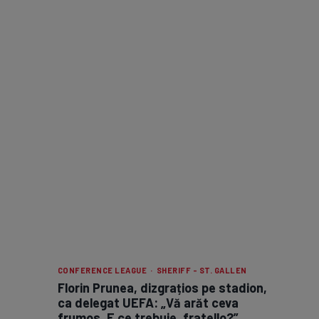
CONFERENCE LEAGUE · SHERIFF - ST. GALLEN
Florin Prunea, dizgrațios pe stadion,
ca delegat UEFA: „Vă arăt ceva
frumos. E ce trebuie, fratello?”