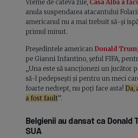
Vreme de câteva zile,
Casa Albă a făc
anula suspendarea atacantului Folarin 
americanul nu a mai trebuit să-și isp
primul minut.
Președintele american
Donald Trump
pe Gianni Infantino, șeful FIFA, pentru
„Una este să sancționezi un jucător p
să-l pedepsești și pentru un meci care
foarte nedrept, nu poți face asta!
Da, 
a fost fault
”.
Belgienii au dansat ca Donald 
SUA