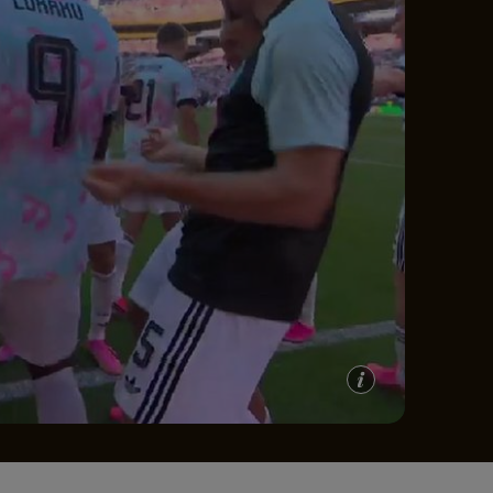
e A
Meciuri
Clasament