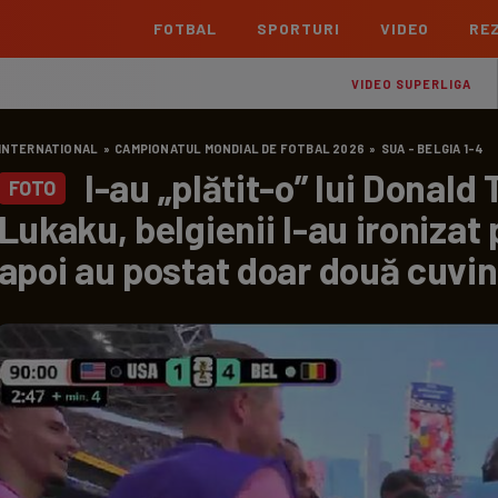
FOTBAL
SPORTURI
VIDEO
REZ
România
Interna
VIDEO SUPERLIGA
Superliga
Cham
INTERNATIONAL
»
CAMPIONATUL MONDIAL DE FOTBAL 2026
»
SUA - BELGIA 1-4
Echipe
Meciuri
Clasament
Echipe
I-au „plătit-o” lui Donald
FOTO
Liga 2
Euro
Lukaku, belgienii l-au ironizat
Echipe
Meciuri
Clasament
Echipe
apoi au postat doar două cuvin
Cupa României Betano
Con
Echipe
Meciuri
Echi
La L
TOATE ȘTIRILE
Echipe
Prem
Echipe
Bund
Echipe