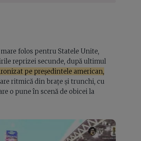
 mare folos pentru Statele Unite,
irile reprizei secunde, după ultimul
 ironizat pe președintele american,
are ritmică din brațe și trunchi, cu
are o pune în scenă de obicei la