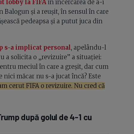
ut lobby la FIFA
în încercarea de a-i
Balogun și a reușit, în sensul în care
ășească pedeapsa și a putut juca din
 s-a implicat personal
, apelându-l
 a solicita o „revizuire” a situației:
entru meciul în care a greșit, dar cum
 nici măcar nu s-a jucat încă? Este
am cerut FIFA o revizuire. Nu cred că
Trump după golul de 4-1 cu