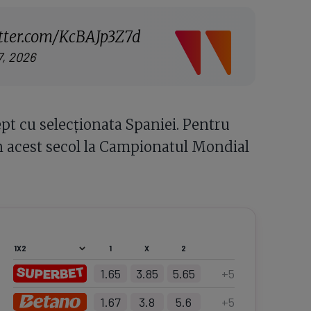
itter.com/KcBAJp3Z7d
7, 2026
iept cu selecționata Spaniei. Pentru
in acest secol la Campionatul Mondial
1
X
2
1.65
3.85
5.65
+
5
1.67
3.8
5.6
+
5