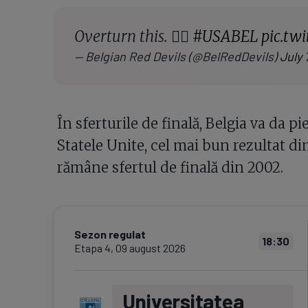
Overturn this. 🧏‍♂️
#USABEL
pic.tw
— Belgian Red Devils (@BelRedDevils)
July 
În sferturile de finală, Belgia va da p
Statele Unite, cel mai bun rezultat d
rămâne sfertul de finală din 2002.
Sezon regulat
18:30
Etapa
4
,
09 august 2026
Universitatea