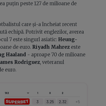
ea puțin peste 127 de milioane de
fotbalistul care și-a încheiat recent
tă echipă. Potrivit englezilor, averea
cul 7 este singurl asiatic:
Heung-
ioane de euro.
Riyadh Mahrez
este
ng Haaland
- aproape 70 de milioane
ames Rodriguez
, veteranul
e euro.
1
X
2
3
3.25
2.32
+
5