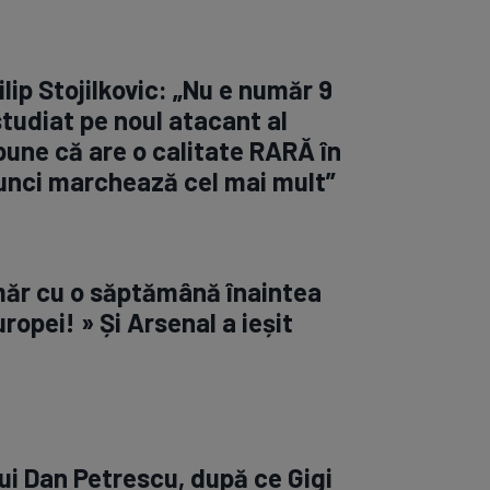
Filip Stojilkovic: „Nu e număr 9
studiat pe noul atacant al
pune că are o calitate RARĂ în
unci marchează cel mai mult”
măr cu o săptămână înaintea
opei! » Și Arsenal a ieșit
ui Dan Petrescu, după ce Gigi