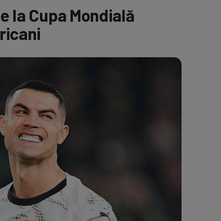
de la Cupa Mondială
e A
Meciuri
Clasament
ricani