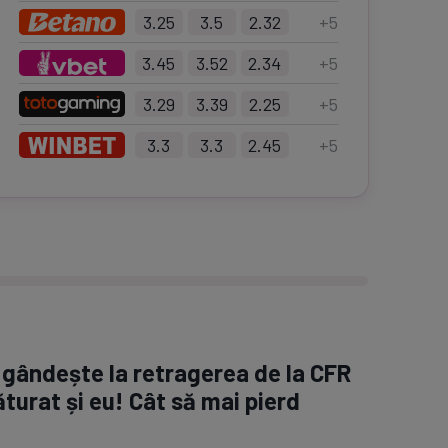
3.25
3.5
2.32
+
5
3.45
3.52
2.34
+
5
3.29
3.39
2.25
+
5
3.3
3.3
2.45
+
5
 gândește la retragerea de la CFR
turat și eu! Cât să mai pierd