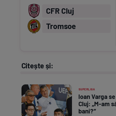
CFR Cluj
Tromsoe
Citește și:
SUPERLIGA
Ioan Varga se
Cluj: „M-am să
bani?”