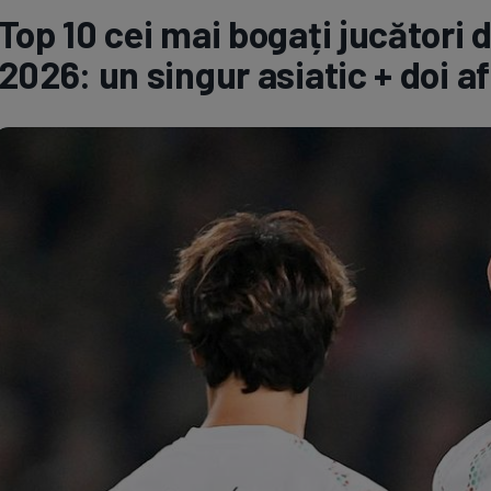
Top 10 cei mai bogați jucători 
Seri
Echipe
2026: un singur asiatic + doi af
Program TV