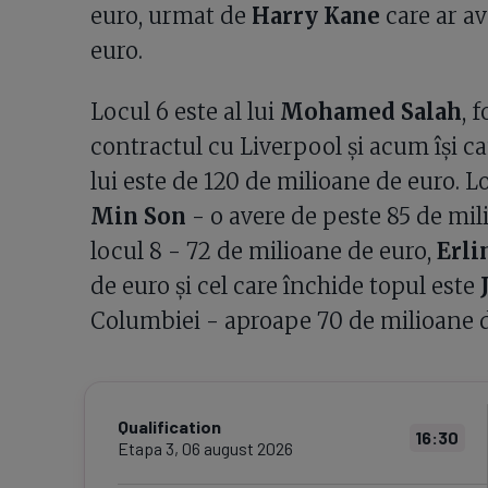
euro, urmat de
Harry Kane
care ar av
euro.
Locul 6 este al lui
Mohamed Salah
, 
contractul cu Liverpool și acum își cau
lui este de 120 de milioane de euro. Lo
Min Son
- o avere de peste 85 de mil
locul 8 - 72 de milioane de euro,
Erli
de euro și cel care închide topul este
J
Columbiei - aproape 70 de milioane d
Qualification
16:30
Etapa
3
,
06 august 2026