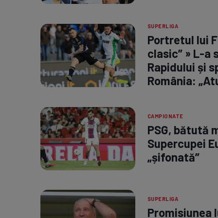
SUPERLIGA
Portretul lui 
clasic” » L-a 
Rapidului și s
România: „At
CAMPIONATE
PSG, bătută 
Supercupei Eur
„șifonată”
SUPERLIGA
Promisiunea l