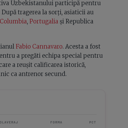
tiva Uzbekistanului participă pentru
upă tragerea la sorți, asiaticii au
Columbia
,
Portugalia
și Republica
lianul
Fabio Cannavaro
. Acesta a fost
entru a pregăti echipa special pentru
are a reușit calificarea istorică,
ehnic ca antrenor secund.
OLAVERAJ
FORMA
PCT