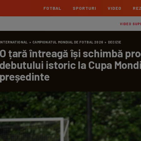
FOTBAL
SPORTURI
VIDEO
REZ
România
Interna
VIDEO SUP
Superliga
Cham
INTERNATIONAL
»
CAMPIONATUL MONDIAL DE FOTBAL 2026
»
DECIZIE
Echipe
Meciuri
Clasament
Echipe
O țară întreagă își schimbă pr
Liga 2
Euro
debutului istoric la Cupa Mondi
Echipe
Meciuri
Clasament
Echipe
președinte
Cupa României Betano
Con
Echipe
Meciuri
Echi
La L
TOATE ȘTIRILE
Echipe
Prem
Echipe
Bund
Echipe