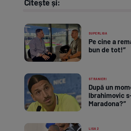
Citește și:
SUPERLIGA
Pe cine a rem
bun de tot!”
STRANIERI
După un mome
Ibrahimovic s
Maradona?”
LIGA 2