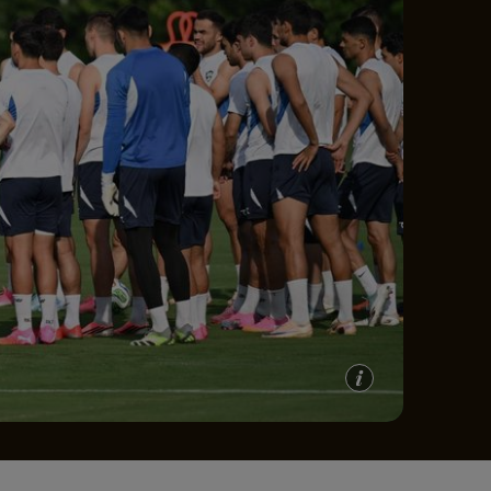
e A
Meciuri
Clasament