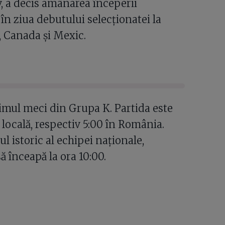
v, a decis amânarea începerii
în ziua debutului selecționatei la
, Canada și Mexic.
imul meci din Grupa K. Partida este
locală, respectiv 5:00 în România.
l istoric al echipei naționale,
să înceapă la ora 10:00.