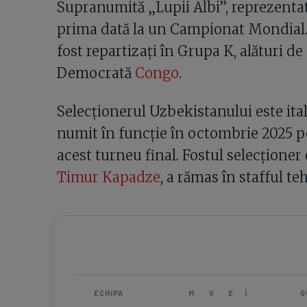
Supranumită „Lupii Albi”, reprezenta
prima dată la un Campionat Mondial. D
fost repartizați în Grupa K, alături de
Democrată
Congo
.
Selecționerul Uzbekistanului este ita
numit în funcție în octombrie 2025 p
acest turneu final. Fostul selecționer c
Timur Kapadze
, a rămas în stafful t
ECHIPA
M
V
E
Î
G