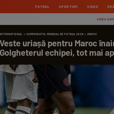
FOTBAL
SPORTURI
VIDEO
REZ
România
Interna
VIDEO SUP
Superliga
Cham
INTERNATIONAL
»
CAMPIONATUL MONDIAL DE FOTBAL 2026
»
MAROC
Echipe
Meciuri
Clasament
Echipe
Veste uriașă pentru Maroc înai
Liga 2
Euro
Golgheterul echipei, tot mai a
Echipe
Meciuri
Clasament
Echipe
Cupa României Betano
Con
Echipe
Meciuri
Echi
La L
TOATE ȘTIRILE
Echipe
Prem
Echipe
Bund
Echipe