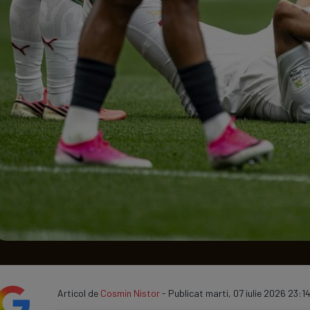
Seri
Echipe
Program TV
Articol de
Cosmin Nistor
- Publicat marti, 07 iulie 2026 23:14