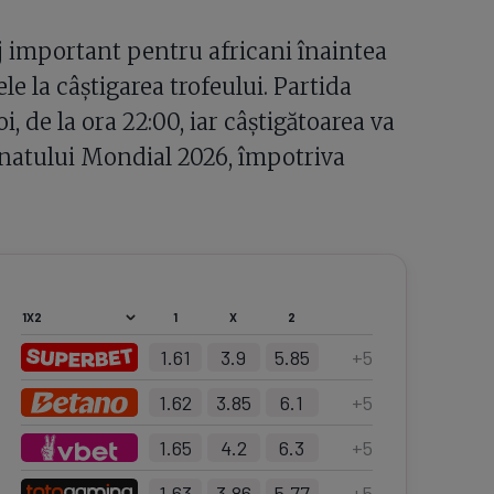
j important pentru africani înaintea
le la câștigarea trofeului. Partida
i, de la ora 22:00, iar câștigătoarea va
natului Mondial 2026, împotriva
1
X
2
1.61
3.9
5.85
+
5
1.62
3.85
6.1
+
5
1.65
4.2
6.3
+
5
1.63
3.86
5.77
+
5