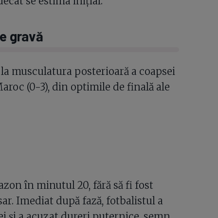
ecât se estima inițial.
te gravă
e la musculatura posterioară a coapsei
roc (0-3), din optimile de finală ale
on în minutul 20, fără să fi fost
r. Imediat după fază, fotbalistul a
i și a acuzat dureri puternice, semn