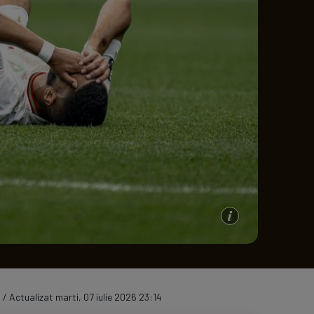
e A
Meciuri
Clasament
 / Actualizat marti, 07 iulie 2026 23:14