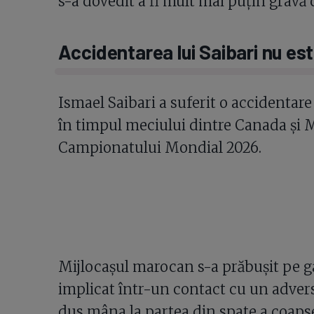
s-a dovedit a fi mult mai puțin gravă d
Accidentarea lui Saibari nu es
Ismael Saibari a suferit o accidentar
în timpul meciului dintre Canada și Ma
Campionatului Mondial 2026.
Mijlocașul marocan s-a prăbușit pe gaz
implicat într-un contact cu un adversa
dus mâna la partea din spate a coapse