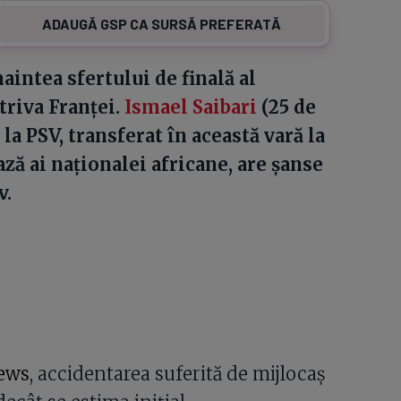
ADAUGĂ GSP CA SURSĂ PREFERATĂ
aintea sfertului de finală al
riva Franței.
Ismael Saibari
(25 de
la PSV, transferat în această vară la
ză ai naționalei africane, are șanse
v.
ews
, accidentarea suferită de mijlocaș