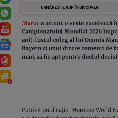
URMĂREȘTE GSP ÎN DISCOVER
Maroc
a primit o veste excelentă în
Campionatului Mondial 2026 împot
ani), fostul coleg al lui Dennis Man 
Bayern și unul dintre oamenii de ba
mari să fie apt pentru duelul decisi
0
Potrivit publicației
Morocco World N