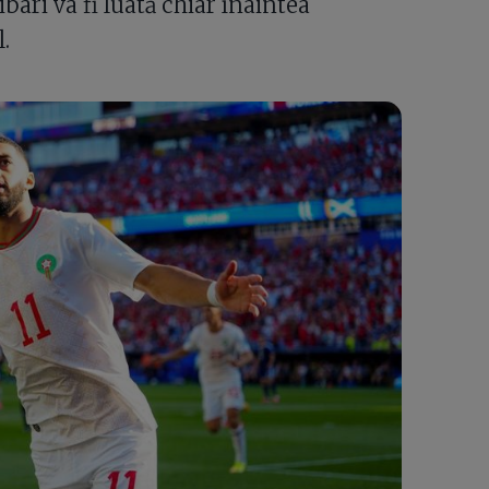
ibari va fi luată chiar înaintea
.