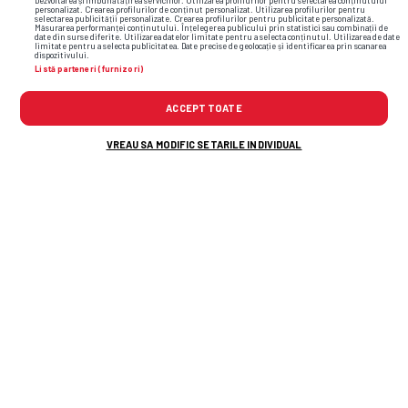
Dezvoltarea și îmbunătățirea serviciilor. Utilizarea profilurilor pentru selectarea conținutului
personalizat. Crearea profilurilor de conținut personalizat. Utilizarea profilurilor pentru
selectarea publicității personalizate. Crearea profilurilor pentru publicitate personalizată.
Măsurarea performanței conținutului. Înțelegerea publicului prin statistici sau combinații de
date din surse diferite. Utilizarea datelor limitate pentru a selecta conținutul. Utilizarea de date
limitate pentru a selecta publicitatea. Date precise de geolocație și identificarea prin scanarea
dispozitivului.
Listă parteneri (furnizori)
ACCEPT TOATE
VREAU SA MODIFIC SETARILE INDIVIDUAL
TOP ȘTIRI
ȘTIRI SPORT