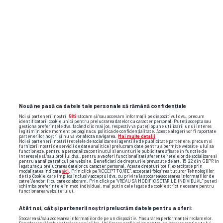
Dinamo își schimbă din nou sigla!
romania
finala
echipa nationala
crystal palace
rayo
Nouă ne pasă ca datele tale personale să rămână confidențiale
vallecano
andrei ratiu
conference league
Noi și partenerii noștri
589
stocăm și/sau accesăm informații pe dispozitivul dvs., precum
identificatorii cookie unici pentru prelucrarea datelor cu caracter personal. Puteți accepta sau
gestiona preferințele dvs. făcând clic mai jos, respectiv vă puteți opune utilizării unui interes
legitim în orice moment pe pagina cu politica de confidențialitate. Aceste alegeri vor fi raportate
partenerilor noștri și nu vă vor afecta navigarea.
Mai multe detalii
Noi si partenerii nostri (retelele de socializare si agentiile de publicitate partenere, precum si
furnizorii nostri de servicii de date analitice) prelucram date pentru a permite website-ului sa
functioneze, pentru a personaliza continutul si anunturile publicitare afisate in functie de
interesele si/sau profilul dvs., pentru a va oferi functionalitati aferente retelelor de socializare si
pentru a analiza traficul pe website. Beneficiati de drepturile prevazute de art. 15-22 din GDPR in
legatura cu prelucrarea datelor cu caracter personal. Aceste drepturi pot fi exercitate prin
modalitatea indicata
aici
. Prin click pe “ACCEPT TOATE”, acceptati folosirea tuturor Tehnologiilor
de tip Cookie, care implica inclusiv acceptul dvs. cu privire la stocarea/accesarea informatiilor de
catre Vendor-ii cu care colaboram. Prin click pe “VREAU SA MODIFIC SETARILE INDIVIDUAL” puteti
schimba preferintele in mod individual, mai putin cele legate de cookie strict necesare pentru
functionarea website-ului.
Atât noi, cât și partenerii noștri prelucrăm datele pentru a oferi:
Stocarea și/sau accesarea informațiilor de pe un dispozitiv. Măsurarea performanței reclamelor.