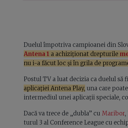
Duelul împotriva campioanei din Slove
Antena 1
a achiziționat drepturile
me
nu i-a făcut loc și în grila de programe
Postul TV a luat decizia ca duelul să f
aplicației Antena Play,
una care poate 
intermediul unei aplicații speciale, 
Dacă va trece de „dubla” cu
Maribor
,
turul 3 al Conference League cu echip