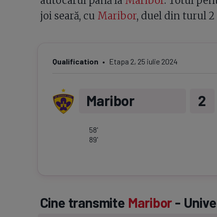
autocarul până la
Maribor
. Totul pe
joi seară, cu
Maribor
, duel din turul 
Qualification
Etapa
2
,
25 iulie 2024
Maribor
2
58
'
89
'
Cine transmite
Maribor
- Unive