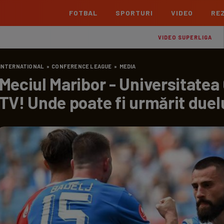
FOTBAL
SPORTURI
VIDEO
REZ
România
Interna
VIDEO SUPERLIGA
Superliga
Cham
INTERNATIONAL
»
CONFERENCE LEAGUE
»
MEDIA
Echipe
Meciuri
Clasament
Echipe
Meciul Maribor - Universitatea
Liga 2
Euro
TV! Unde poate fi urmărit duel
Echipe
Meciuri
Clasament
Echipe
Cupa României Betano
Con
Echipe
Meciuri
Echi
La L
TOATE ȘTIRILE
Echipe
Prem
Echipe
Bund
Echipe