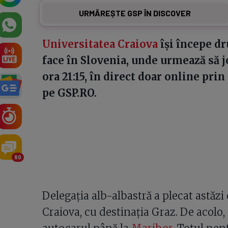
URMĂREȘTE GSP ÎN DISCOVER
Universitatea Craiova
își începe dr
face în Slovenia, unde urmează să joa
ora 21:15, în direct doar online pri
pe GSP.RO.
80
Delegația alb-albastră a plecat astăz
Craiova, cu destinația Graz. De acolo,