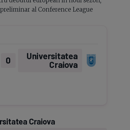
ntru debutul european în noul sezon,
2 preliminar al Conference League
Universitatea
0
Craiova
rsitatea Craiova