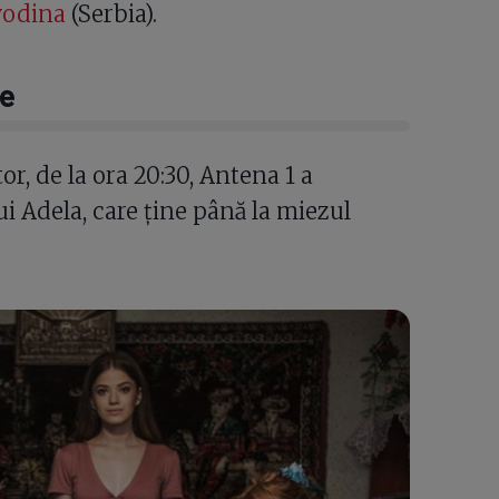
vodina
(Serbia).
re
or, de la ora 20:30, Antena 1 a
ui Adela, care ține până la miezul