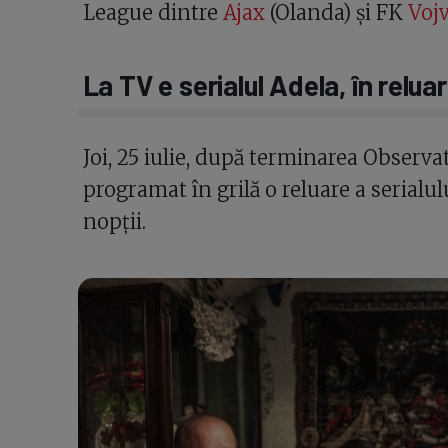
League dintre
Ajax
(Olanda) şi FK
Voj
La TV e serialul Adela, în relua
Joi, 25 iulie, după terminarea Observat
programat în grilă o reluare a serialul
nopții.