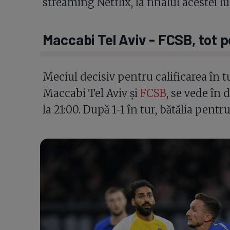
streaming Netflix, la finalul acestei lu
Maccabi Tel Aviv - FCSB, tot 
Meciul decisiv pentru calificarea în tu
Maccabi Tel Aviv și
FCSB
, se vede în d
la 21:00. După 1-1 în tur, bătălia pentr