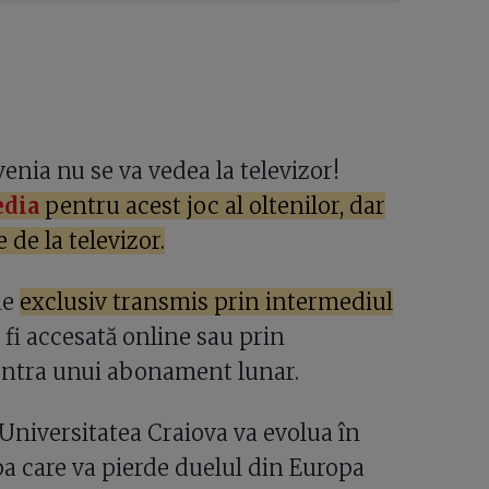
nia nu se va vedea la televizor!
dia
pentru acest joc al oltenilor, dar
 de la televizor.
ie
exclusiv transmis prin intermediul
fi accesată online sau prin
contra unui abonament lunar.
 Universitatea Craiova va evolua în
a care va pierde duelul din Europa