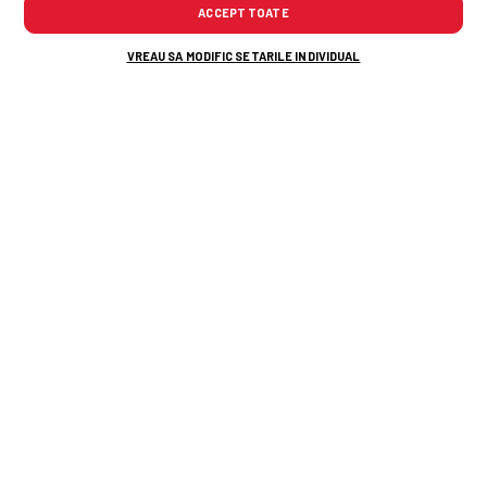
ACCEPT TOATE
VREAU SA MODIFIC SETARILE INDIVIDUAL
TOP ȘTIRI
ȘTIRI SPORT