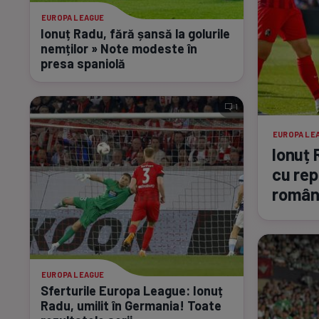
EUROPA LEAGUE
Ionuț Radu, fără șansă la golurile
nemților » Note modeste în
presa spaniolă
1
EUROPA LE
Ionuț 
cu rep
român
EUROPA LEAGUE
Sferturile Europa League: Ionuț
Radu, umilit în Germania! Toate