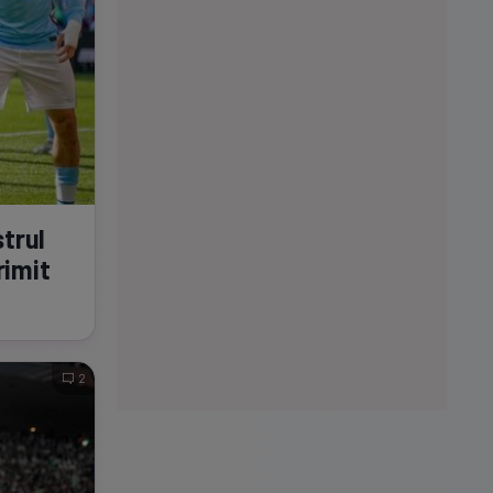
strul
rimit
2