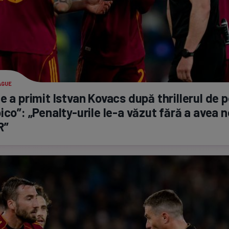
AGUE
e a primit Istvan Kovacs după thrillerul de 
ico”:
„Penalty-urile
le-a
văzut fără a avea n
R”