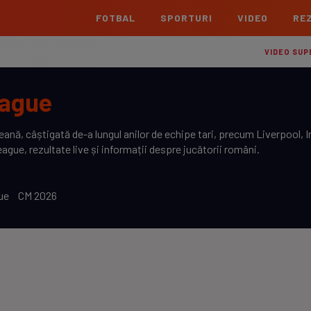
FOTBAL
SPORTURI
VIDEO
REZ
România
Interna
VIDEO SUP
Superliga
Cham
eague
Echipe
Meciuri
Clasament
Echipe
Liga 2
Euro
ă, câștigată de-a lungul anilor de echipe tari, precum Liverpool, I
Echipe
Meciuri
Clasament
Echipe
ague, rezultate live și informații despre jucătorii români.
Cupa României Betano
Con
Echipe
Meciuri
Echi
ue
CM 2026
La L
TOATE ȘTIRILE
Echipe
Prem
Echipe
Bund
Echipe