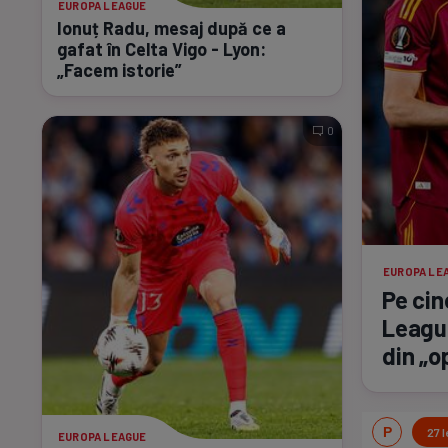
EUROPA LEAGUE
Ionuț Radu, mesaj după ce a
gafat în Celta Vigo - Lyon:
„Facem istorie”
0
EUROPA LE
Pe cin
League
din „o
EUROPA LEAGUE