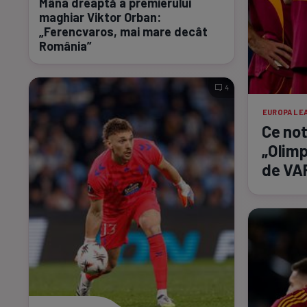
Mâna dreaptă a premierului
maghiar Viktor Orban:
„Ferencvaros, mai mare decât
România”
4
EUROPA LE
Ce not
„Olimp
de VA