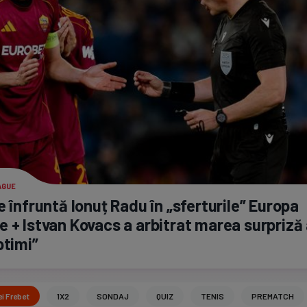
AGUE
e înfruntă Ionuț Radu în „sferturile” Europa
 + Istvan Kovacs a arbitrat marea surpriză a
ptimi”