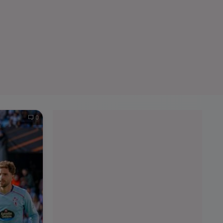
e A
Meciuri
Clasament
0