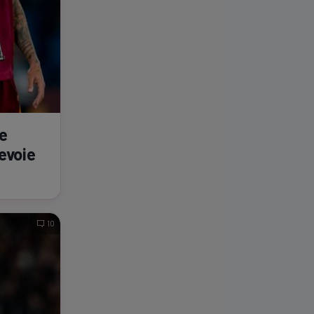
pe
evoie
10