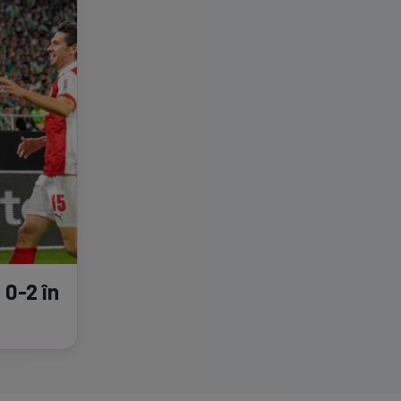
a
0-2
în