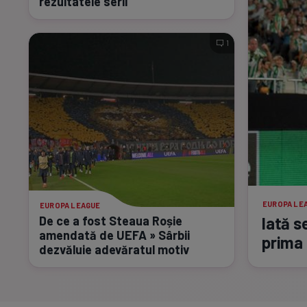
rezultatele serii
1
EUROPA LE
EUROPA LEAGUE
De ce a fost Steaua Roșie
Iată s
amendată de UEFA » Sârbii
prima 
dezvăluie adevăratul motiv