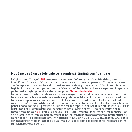
Nouă ne pasă ca datele tale personale să rămână confidențiale
Noi și partenerii noștri
589
stocăm și/sau accesăm informații pe dispozitivul dvs., precum
identificatorii cookie unici pentru prelucrarea datelor cu caracter personal. Puteți accepta sau
gestiona preferințele dvs. făcând clic mai jos, respectiv vă puteți opune utilizării unui interes
legitim în orice moment pe pagina cu politica de confidențialitate. Aceste alegeri vor fi raportate
partenerilor noștri și nu vă vor afecta navigarea.
Mai multe detalii
Noi si partenerii nostri (retelele de socializare si agentiile de publicitate partenere, precum si
furnizorii nostri de servicii de date analitice) prelucram date pentru a permite website-ului sa
functioneze, pentru a personaliza continutul si anunturile publicitare afisate in functie de
interesele si/sau profilul dvs., pentru a va oferi functionalitati aferente retelelor de socializare si
pentru a analiza traficul pe website. Beneficiati de drepturile prevazute de art. 15-22 din GDPR in
legatura cu prelucrarea datelor cu caracter personal. Aceste drepturi pot fi exercitate prin
modalitatea indicata
aici
. Prin click pe “ACCEPT TOATE”, acceptati folosirea tuturor Tehnologiilor
de tip Cookie, care implica inclusiv acceptul dvs. cu privire la stocarea/accesarea informatiilor de
catre Vendor-ii cu care colaboram. Prin click pe “VREAU SA MODIFIC SETARILE INDIVIDUAL” puteti
schimba preferintele in mod individual, mai putin cele legate de cookie strict necesare pentru
functionarea website-ului.