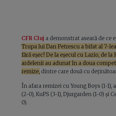
CFR Cluj
a demonstrat aseară de ce es
Trupa lui Dan Petrescu a bifat al 7-l
fără eșec! De la eșecul cu Lazio, de la 
ardelenii au adunat în a doua competiţ
remize,
dintre care două cu deținătoare
În afara remizei cu Young Boys (1-1),
(2-0), KuPS (3-1), Djurgarden (1-0) și Ce
0).