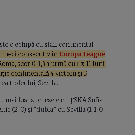
te o echipă cu ștaif continental.
ea meci consecutiv în
Europa League
Roma, scor 0-1, în urmă cu fix 11 luni,
ie continentală 4 victorii și 3
a trofeului, Sevilla.
 au mai fost succesele cu ŢSKA Sofia
ltic (2-0) și “dubla” cu Sevilla (1-1, 0-