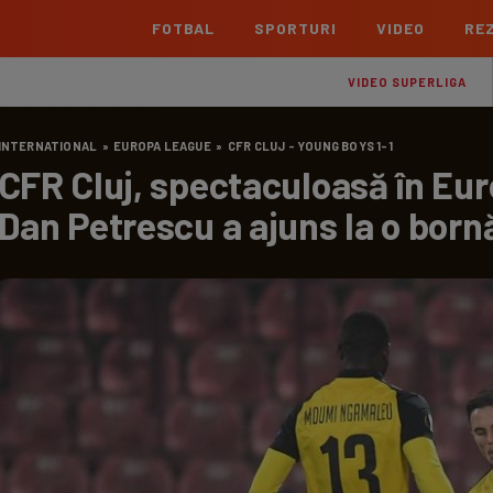
FOTBAL
SPORTURI
VIDEO
REZ
România
Interna
VIDEO SUPERLIGA
Superliga
Cham
INTERNATIONAL
»
EUROPA LEAGUE
»
CFR CLUJ - YOUNG BOYS 1-1
Echipe
Meciuri
Clasament
Echipe
CFR Cluj, spectaculoasă în Eur
Liga 2
Euro
Dan Petrescu a ajuns la o bornă
Echipe
Meciuri
Clasament
Echipe
Cupa României Betano
Con
Echipe
Meciuri
Echi
La L
TOATE ȘTIRILE
Echipe
Prem
Echipe
Bund
Echipe