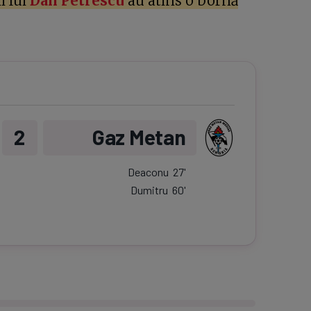
i lui
Dan Petrescu
au atins o bornă
2
Gaz Metan
Deaconu
27
'
Dumitru
60
'