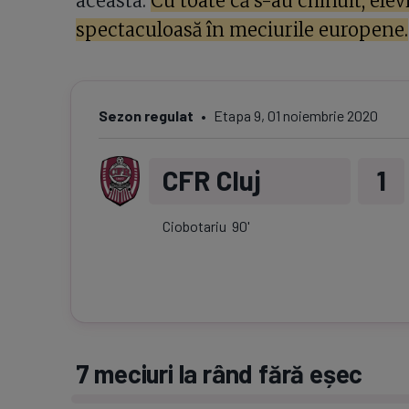
aceasta.
Cu toate că s-au chinuit, elevi
spectaculoasă în meciurile europene.
Sezon regulat
Etapa
9
,
01 noiembrie 2020
CFR Cluj
1
Ciobotariu
90
'
7 meciuri la rând fără eșec