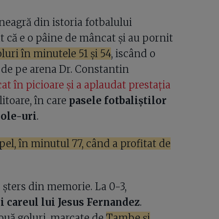
eagră din istoria fotbalului
 că e o pâine de mâncat și au pornit
uri în minutele 51 și 54
, iscând o
r de pe arena Dr. Constantin
at în picioare și a aplaudat prestația
toare, în care
pasele fotbaliștilor
ole-uri
.
el, în minutul 77, când a profitat de
e șters din memorie. La 0-3,
i careul lui Jesus Fernandez
.
două goluri, marcate de
Tambe și