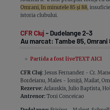
Omrani, în minutele 85 și 88
, insufic
istoria clubului.
CFR Cluj
- Dudelange
2-3
Au marcat: Tambe 85, Omrani 88
Partida a fost liveTEXT AICI
CFR Cluj:
Jesus Fernandez - Cr. Mane
Bordeianu, Males - Ioniță, Mailat, 
Rezerve:
Arlauskis, Julio Baptista, 
Antrenor:
Toni Conceicao
Dudelange:
Frising - Malget, Schnell,