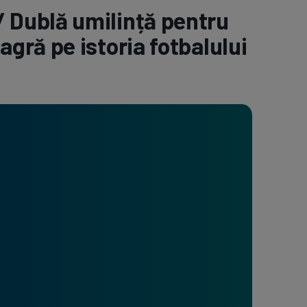
Dublă umilință pentru
e A
Meciuri
Clasament
ră pe istoria fotbalului