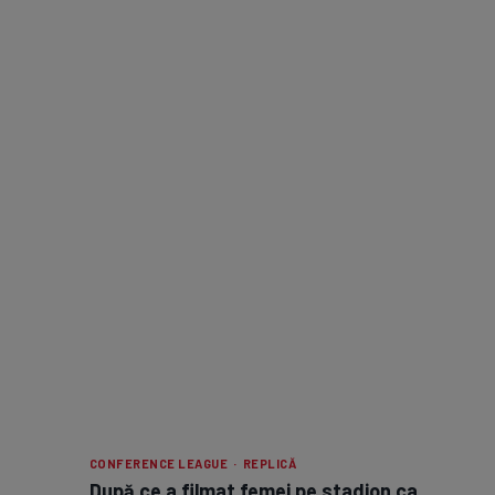
CONFERENCE LEAGUE · REPLICĂ
După ce a filmat femei pe stadion ca