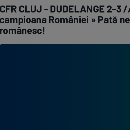
CFR CLUJ - DUDELANGE 2-3 // 
Seri
Echipe
campioana României » Pată neag
românesc!
Program TV