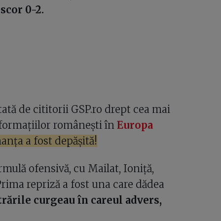
 scor 0-2.
tă de cititorii GSP.ro drept cea mai
 formațiilor românești în
Europa
anța a fost depășită!
mulă ofensivă, cu Mailat, Ioniță,
Prima repriză a fost una care dădea
rările curgeau în careul advers,