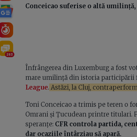
Conceicao suferise o altă umilință,
263
Înfrângerea din Luxemburg a fost vota
mare umilință din istoria participării
League
.
Astăzi, la Cluj, contraperform
Toni Conceicao a trimis pe teren o for
Omrani și Țucudean printre titulari. 
speranțe:
CFR controla partida, cent
dar ocaziile întârziau să apară.