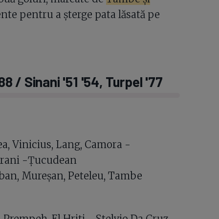
iente pentru a șterge pata lăsată pe
 / Sinani '51 '54, Turpel '77
a, Vinicius, Lang, Camora -
Omrani -Țucudean
Hoban, Mureșan, Peteleu, Tambe
 Prempeh, El Hriti - Stelvio Da Cruz,,