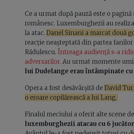
Ce a urmat după pauză este o pagină n
românesc. Luxemburghezii au realizat
la atac.
Danel Sinani a marcat două gol
reacție neașteptată din partea fanilo
Rădulescu.
Întreaga audiență s-a ridic
adversarilor.
Au urmat momente umili
lui Dudelange erau întâmpinate cu 
Opera a fost desăvârșită de
David Turp
o eroare copilărească a lui Lang.
Finalul meciului a oferit alte scene d
luxemburghezii atacau cu 6 jucător
Avântul le-a fost pedepsit totuși cu 