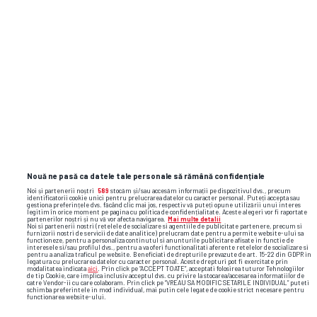
întotdeauna sursele.
Omul din umbră din echipa „Zeiței de la
Montreal”: „Nota 10? Meritul Nadiei 80%.
Eu – 1%!” + De ce nu vorbește Comăneci
despre barbariile lui Karolyi
Dinamo își schimbă din nou sigla!
Nouă ne pasă ca datele tale personale să rămână confidențiale
Noi și partenerii noștri
589
stocăm și/sau accesăm informații pe dispozitivul dvs., precum
identificatorii cookie unici pentru prelucrarea datelor cu caracter personal. Puteți accepta sau
gestiona preferințele dvs. făcând clic mai jos, respectiv vă puteți opune utilizării unui interes
legitim în orice moment pe pagina cu politica de confidențialitate. Aceste alegeri vor fi raportate
partenerilor noștri și nu vă vor afecta navigarea.
Mai multe detalii
Noi si partenerii nostri (retelele de socializare si agentiile de publicitate partenere, precum si
furnizorii nostri de servicii de date analitice) prelucram date pentru a permite website-ului sa
functioneze, pentru a personaliza continutul si anunturile publicitare afisate in functie de
interesele si/sau profilul dvs., pentru a va oferi functionalitati aferente retelelor de socializare si
lyon
cristi tanase
europa league
fcsb
pentru a analiza traficul pe website. Beneficiati de drepturile prevazute de art. 15-22 din GDPR in
legatura cu prelucrarea datelor cu caracter personal. Aceste drepturi pot fi exercitate prin
modalitatea indicata
aici
. Prin click pe “ACCEPT TOATE”, acceptati folosirea tuturor Tehnologiilor
de tip Cookie, care implica inclusiv acceptul dvs. cu privire la stocarea/accesarea informatiilor de
catre Vendor-ii cu care colaboram. Prin click pe “VREAU SA MODIFIC SETARILE INDIVIDUAL” puteti
schimba preferintele in mod individual, mai putin cele legate de cookie strict necesare pentru
functionarea website-ului.