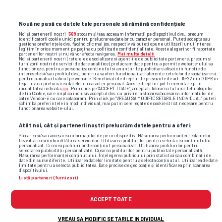
Nouă ne pasă ca datele tale personale să rămână confidențiale
Noi și partenerii noștri
589
stocăm și/sau accesăm informații pe dispozitivul dvs., precum
identificatorii cookie unici pentru prelucrarea datelor cu caracter personal. Puteți accepta sau
gestiona preferințele dvs. făcând clic mai jos, respectiv vă puteți opune utilizării unui interes
legitim în orice moment pe pagina cu politica de confidențialitate. Aceste alegeri vor fi raportate
partenerilor noștri și nu vă vor afecta navigarea.
Mai multe detalii
Noi si partenerii nostri (retelele de socializare si agentiile de publicitate partenere, precum si
furnizorii nostri de servicii de date analitice) prelucram date pentru a permite website-ului sa
functioneze, pentru a personaliza continutul si anunturile publicitare afisate in functie de
interesele si/sau profilul dvs., pentru a va oferi functionalitati aferente retelelor de socializare si
pentru a analiza traficul pe website. Beneficiati de drepturile prevazute de art. 15-22 din GDPR in
legatura cu prelucrarea datelor cu caracter personal. Aceste drepturi pot fi exercitate prin
modalitatea indicata
aici
. Prin click pe “ACCEPT TOATE”, acceptati folosirea tuturor Tehnologiilor
de tip Cookie, care implica inclusiv acceptul dvs. cu privire la stocarea/accesarea informatiilor de
catre Vendor-ii cu care colaboram. Prin click pe “VREAU SA MODIFIC SETARILE INDIVIDUAL” puteti
schimba preferintele in mod individual, mai putin cele legate de cookie strict necesare pentru
functionarea website-ului.
Atât noi, cât și partenerii noștri prelucrăm datele pentru a oferi:
Stocarea și/sau accesarea informațiilor de pe un dispozitiv. Măsurarea performanței reclamelor.
Dezvoltarea și îmbunătățirea serviciilor. Utilizarea profilurilor pentru selectarea conținutului
TOP ȘTIRI
ȘTIRI SPORT
personalizat. Crearea profilurilor de conținut personalizat. Utilizarea profilurilor pentru
selectarea publicității personalizate. Crearea profilurilor pentru publicitate personalizată.
Măsurarea performanței conținutului. Înțelegerea publicului prin statistici sau combinații de
date din surse diferite. Utilizarea datelor limitate pentru a selecta conținutul. Utilizarea de date
limitate pentru a selecta publicitatea. Date precise de geolocație și identificarea prin scanarea
dispozitivului.
Listă parteneri (furnizori)
ACCEPT TOATE
VREAU SA MODIFIC SETARILE INDIVIDUAL