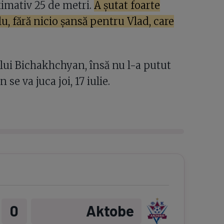
ximativ 25 de metri.
A șutat foarte
lu, fără nicio șansă pentru Vlad, care
 lui Bichakhchyan, însă nu l-a putut
se va juca joi, 17 iulie.
0
Aktobe