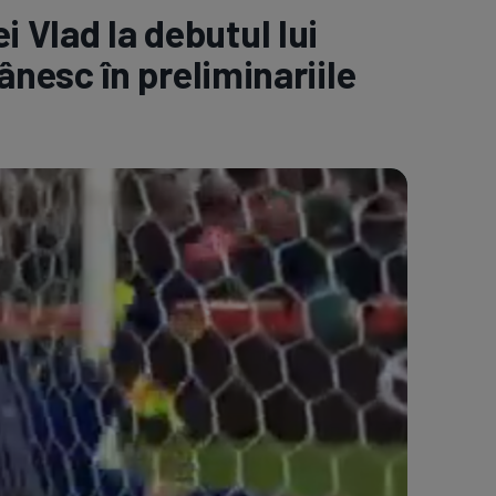
i Vlad la debutul lui
e A
Meciuri
Clasament
nesc în preliminariile