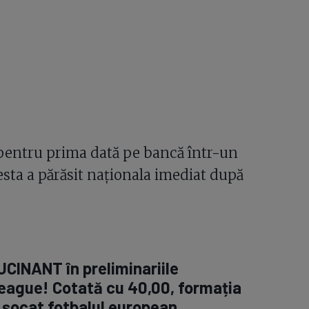
 pentru prima dată pe bancă într-un
esta a părăsit naționala imediat după
CINANT în preliminariile
eague! Cotată cu 40,00, formația
 șocat fotbalul european