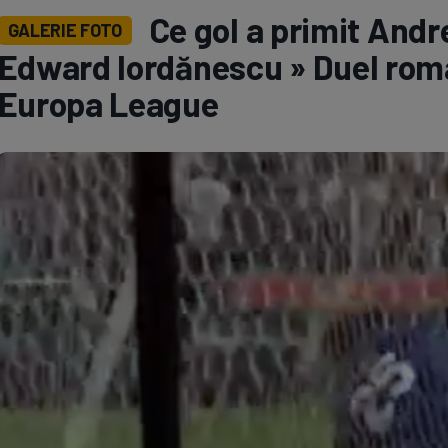
Ce gol a primit Andre
GALERIE FOTO
Seri
Echipe
Edward Iordănescu » Duel româ
Europa League
Program TV