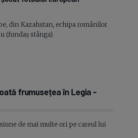
be, din Kazahstan, echipa românilor
lu (fundaș stânga).
toată frumusețea în Legia -
esiune de mai multe ori pe careul lui