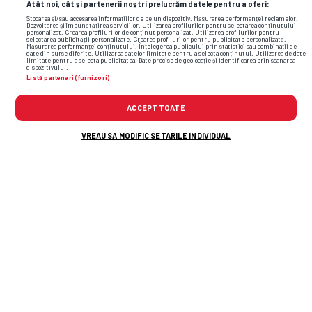
Atât noi, cât și partenerii noștri prelucrăm datele pentru a oferi:
Stocarea și/sau accesarea informațiilor de pe un dispozitiv. Măsurarea performanței reclamelor.
Dezvoltarea și îmbunătățirea serviciilor. Utilizarea profilurilor pentru selectarea conținutului
personalizat. Crearea profilurilor de conținut personalizat. Utilizarea profilurilor pentru
selectarea publicității personalizate. Crearea profilurilor pentru publicitate personalizată.
Măsurarea performanței conținutului. Înțelegerea publicului prin statistici sau combinații de
date din surse diferite. Utilizarea datelor limitate pentru a selecta conținutul. Utilizarea de date
limitate pentru a selecta publicitatea. Date precise de geolocație și identificarea prin scanarea
dispozitivului.
Listă parteneri (furnizori)
ACCEPT TOATE
VREAU SA MODIFIC SETARILE INDIVIDUAL