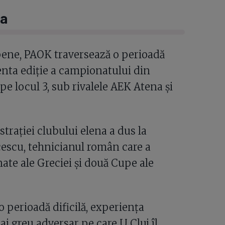
ia
pene, PAOK traversează o perioadă
enta ediție a campionatului din
pe locul 3, sub rivalele AEK Atena și
trației clubului elena a dus la
escu, tehnicianul român care a
te ale Greciei și două Cupe ale
o perioadă dificilă, experiența
ai greu adversar pe care U Cluj îl