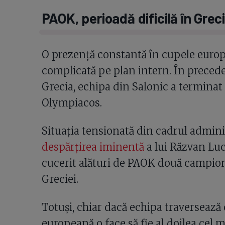
PAOK, perioadă dificilă în Grec
O prezență constantă în cupele euro
complicată pe plan intern. În preced
Grecia, echipa din Salonic a terminat 
Olympiacos.
Situația tensionată din cadrul adminis
despărțirea iminentă
a lui Răzvan Luc
cucerit alături de PAOK două campiona
Greciei.
Totuși, chiar dacă echipa traversează 
europeană o face să fie al doilea cel m