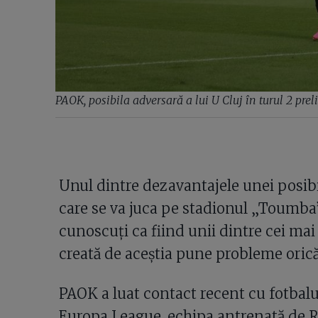
PAOK, posibila adversară a lui U Cluj în turul 2 pr
Unul dintre dezavantajele unei posibi
care se va juca pe stadionul „Toumba”
cunoscuți ca fiind unii dintre cei mai
creată de aceștia pune probleme orică
PAOK a luat contact recent cu fotbal
Europa League, echipa antrenată de R