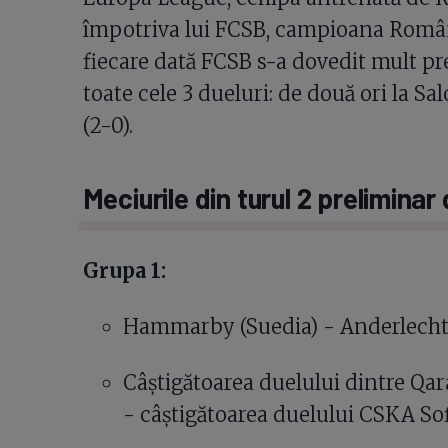
împotriva lui FCSB, campioana Români
fiecare dată FCSB s-a dovedit mult p
toate cele 3 dueluri: de două ori la Salo
(2-0).
Meciurile din turul 2 prelimina
Grupa 1:
Hammarby (Suedia) - Anderlecht 
Câștigătoarea duelului dintre Qara
- câștigătoarea duelului CSKA Sofi