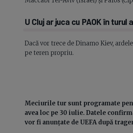
Maccabi Tel-Aviv (Israel) și Pafos (Cip
U Cluj ar juca cu PAOK în turul
Dacă vor trece de Dinamo Kiev, ardele
pe teren propriu.
Meciurile tur sunt programate pentr
avea loc pe 30 iulie. Datele confirm
vor fi anunțate de UEFA după tragere