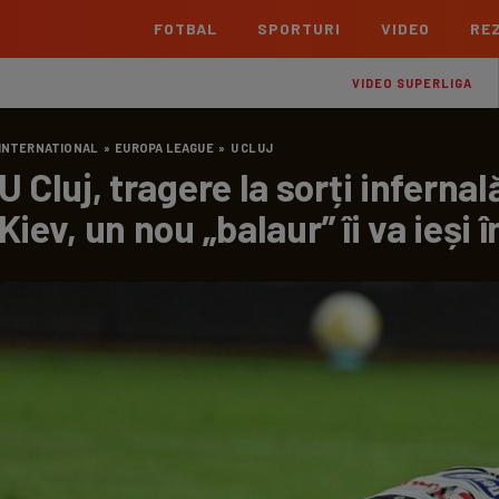
FOTBAL
SPORTURI
VIDEO
REZ
România
Interna
VIDEO SUPERLIGA
Superliga
Cham
INTERNATIONAL
»
EUROPA LEAGUE
»
U CLUJ
Echipe
Meciuri
Clasament
Echipe
U Cluj, tragere la sorți infern
Liga 2
Euro
Kiev, un nou „balaur” îi va ieși î
Echipe
Meciuri
Clasament
Echipe
Cupa României Betano
Con
Echipe
Meciuri
Echi
La L
TOATE ȘTIRILE
Echipe
Prem
Echipe
Bund
Echipe