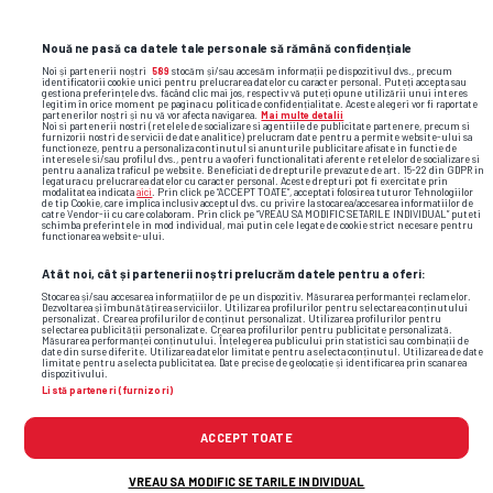
Nouă ne pasă ca datele tale personale să rămână confidențiale
Noi și partenerii noștri
589
stocăm și/sau accesăm informații pe dispozitivul dvs., precum
identificatorii cookie unici pentru prelucrarea datelor cu caracter personal. Puteți accepta sau
gestiona preferințele dvs. făcând clic mai jos, respectiv vă puteți opune utilizării unui interes
legitim în orice moment pe pagina cu politica de confidențialitate. Aceste alegeri vor fi raportate
partenerilor noștri și nu vă vor afecta navigarea.
Mai multe detalii
Noi si partenerii nostri (retelele de socializare si agentiile de publicitate partenere, precum si
furnizorii nostri de servicii de date analitice) prelucram date pentru a permite website-ului sa
functioneze, pentru a personaliza continutul si anunturile publicitare afisate in functie de
interesele si/sau profilul dvs., pentru a va oferi functionalitati aferente retelelor de socializare si
pentru a analiza traficul pe website. Beneficiati de drepturile prevazute de art. 15-22 din GDPR in
legatura cu prelucrarea datelor cu caracter personal. Aceste drepturi pot fi exercitate prin
modalitatea indicata
aici
. Prin click pe “ACCEPT TOATE”, acceptati folosirea tuturor Tehnologiilor
de tip Cookie, care implica inclusiv acceptul dvs. cu privire la stocarea/accesarea informatiilor de
catre Vendor-ii cu care colaboram. Prin click pe “VREAU SA MODIFIC SETARILE INDIVIDUAL” puteti
schimba preferintele in mod individual, mai putin cele legate de cookie strict necesare pentru
functionarea website-ului.
Atât noi, cât și partenerii noștri prelucrăm datele pentru a oferi:
Stocarea și/sau accesarea informațiilor de pe un dispozitiv. Măsurarea performanței reclamelor.
Dezvoltarea și îmbunătățirea serviciilor. Utilizarea profilurilor pentru selectarea conținutului
personalizat. Crearea profilurilor de conținut personalizat. Utilizarea profilurilor pentru
selectarea publicității personalizate. Crearea profilurilor pentru publicitate personalizată.
Măsurarea performanței conținutului. Înțelegerea publicului prin statistici sau combinații de
date din surse diferite. Utilizarea datelor limitate pentru a selecta conținutul. Utilizarea de date
limitate pentru a selecta publicitatea. Date precise de geolocație și identificarea prin scanarea
dispozitivului.
Listă parteneri (furnizori)
ACCEPT TOATE
TOP ȘTIRI
ȘTIRI SPORT
VREAU SA MODIFIC SETARILE INDIVIDUAL