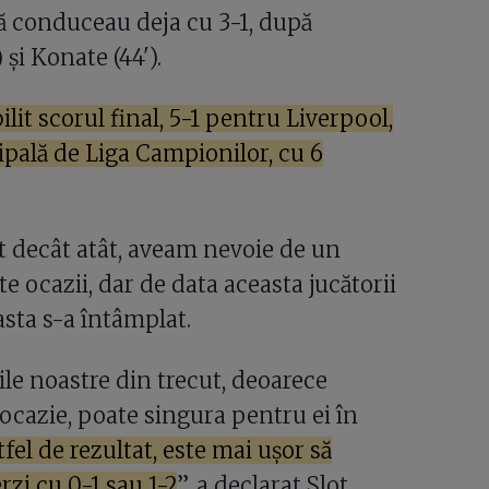
uză conduceau deja cu 3-1, după
) și Konate (44').
ilit scorul final, 5-1 pentru Liverpool,
cipală de Liga Campionilor, cu 6
t decât atât, aveam nevoie de un
 ocazii, dar de data aceasta jucătorii
asta s-a întâmplat.
e noastre din trecut, deoarece
 ocazie, poate singura pentru ei în
fel de rezultat, este mai ușor să
rzi cu 0-1 sau 1-2
”, a declarat Slot,