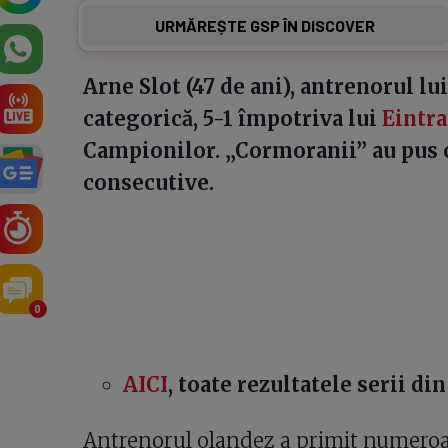
URMĂREȘTE GSP ÎN DISCOVER
Arne Slot (47 de ani), antrenorul lu
categorică, 5-1 împotriva lui
Eintra
Campionilor. „Cormoranii” au pus c
consecutive.
0
AICI
, toate rezultatele serii di
Antrenorul olandez a primit numeroas