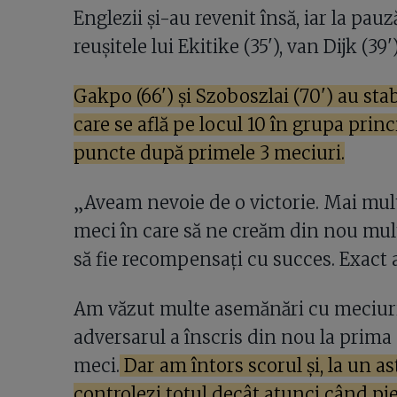
Englezii și-au revenit însă, iar la pa
reușitele lui Ekitike (35'), van Dijk (39'
Gakpo (66') și Szoboszlai (70') au stab
care se află pe locul 10 în grupa prin
puncte după primele 3 meciuri.
„Aveam nevoie de o victorie. Mai mul
meci în care să ne creăm din nou multe
să fie recompensați cu succes. Exact 
Am văzut multe asemănări cu meciuril
adversarul a înscris din nou la prima
meci.
Dar am întors scorul și, la un ast
controlezi totul decât atunci când pie