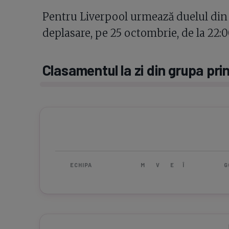
Pentru Liverpool urmează duelul din
deplasare, pe 25 octombrie, de la 22:0
Clasamentul la zi din grupa pri
ECHIPA
M
V
E
Î
G