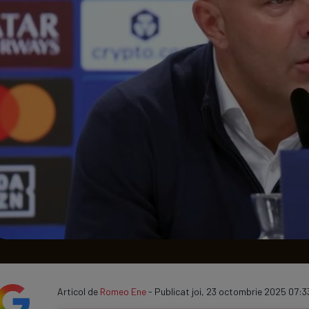
Seri
Echipe
Program TV
Articol de
Romeo Ene
- Publicat joi, 23 octombrie 2025 07:3