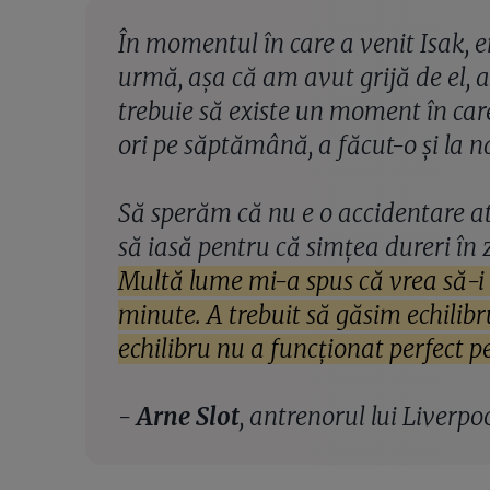
În momentul în care a venit Isak, e
urmă, așa că am avut grijă de el, 
trebuie să existe un moment în car
ori pe săptămână, a făcut-o și la n
Să sperăm că nu e o accidentare at
să iasă pentru că simțea dureri în
Multă lume mi-a spus că vrea să-i
minute. A trebuit să găsim echilibru
echilibru nu a funcționat perfect p
-
Arne Slot
, antrenorul lui Liverpo