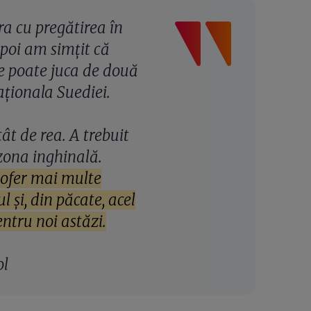
ra cu pregătirea în
apoi am simțit că
e poate juca de două
aționala Suediei.
ât de rea. A trebuit
 zona inghinală.
 ofer mai multe
l și, din păcate, acel
entru noi astăzi.
ol