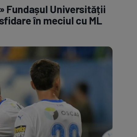
 Fundașul Universității
e A
Meciuri
Clasament
sfidare în meciul cu ML