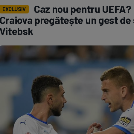
Caz nou pentru UEFA? »
EXCLUSIV
Seri
Echipe
Craiova pregătește un gest de 
Vitebsk
Program TV