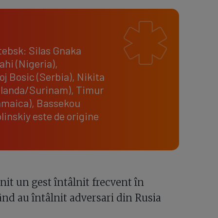
itebsk: Silas Gnaka
ahi (Nigeria),
j Bosic (Serbia), Nikita
(Olanda/Surinam), Timur
amaica), Bassekou
linskiy este de origine
enit un gest întâlnit frecvent în
ând au întâlnit adversari din Rusia