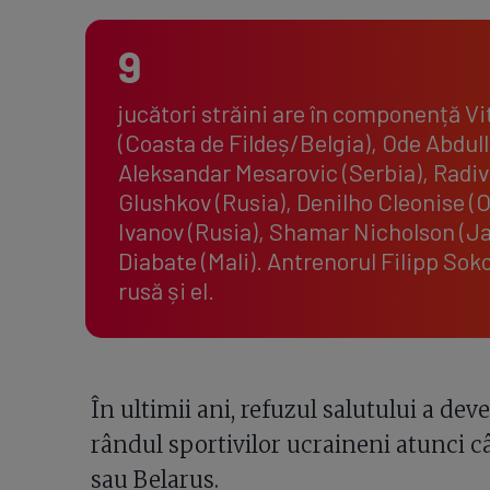
9
jucători străini are în componență V
(Coasta de Fildeș/Belgia), Ode Abdull
Aleksandar Mesarovic (Serbia), Radivo
Glushkov (Rusia), Denilho Cleonise 
Ivanov (Rusia), Shamar Nicholson (J
Diabate (Mali). Antrenorul Filipp Soko
rusă și el.
În ultimii ani, refuzul salutului a dev
rândul sportivilor ucraineni atunci c
sau Belarus.