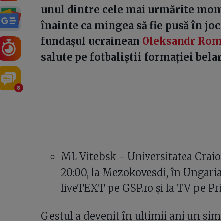
unul dintre cele mai urmărite mom
înainte ca mingea să fie pusă în joc
fundașul ucrainean
Oleksandr Ro
salute pe fotbaliștii formației belar
8
ML Vitebsk - Universitatea Craiova
20:00, la Mezokovesdi, în Ungaria
liveTEXT pe GSP.ro și la TV pe Pri
Gestul a devenit în ultimii ani un sim