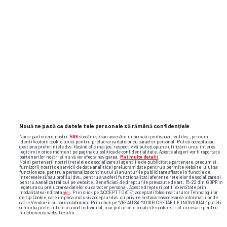
și faze video din sport
Nouă ne pasă ca datele tale personale să rămână confidențiale
Noi și partenerii noștri
589
stocăm și/sau accesăm informații pe dispozitivul dvs., precum
identificatorii cookie unici pentru prelucrarea datelor cu caracter personal. Puteți accepta sau
gestiona preferințele dvs. făcând clic mai jos, respectiv vă puteți opune utilizării unui interes
legitim în orice moment pe pagina cu politica de confidențialitate. Aceste alegeri vor fi raportate
partenerilor noștri și nu vă vor afecta navigarea.
Mai multe detalii
Noi si partenerii nostri (retelele de socializare si agentiile de publicitate partenere, precum si
furnizorii nostri de servicii de date analitice) prelucram date pentru a permite website-ului sa
functioneze, pentru a personaliza continutul si anunturile publicitare afisate in functie de
interesele si/sau profilul dvs., pentru a va oferi functionalitati aferente retelelor de socializare si
pentru a analiza traficul pe website. Beneficiati de drepturile prevazute de art. 15-22 din GDPR in
legatura cu prelucrarea datelor cu caracter personal. Aceste drepturi pot fi exercitate prin
modalitatea indicata
aici
. Prin click pe “ACCEPT TOATE”, acceptati folosirea tuturor Tehnologiilor
de tip Cookie, care implica inclusiv acceptul dvs. cu privire la stocarea/accesarea informatiilor de
catre Vendor-ii cu care colaboram. Prin click pe “VREAU SA MODIFIC SETARILE INDIVIDUAL” puteti
schimba preferintele in mod individual, mai putin cele legate de cookie strict necesare pentru
functionarea website-ului.