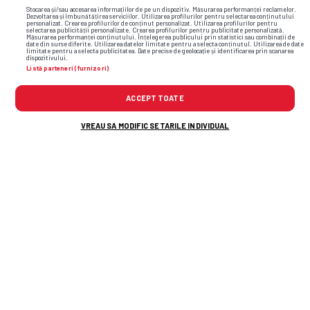
Stocarea și/sau accesarea informațiilor de pe un dispozitiv. Măsurarea performanței reclamelor.
Dezvoltarea și îmbunătățirea serviciilor. Utilizarea profilurilor pentru selectarea conținutului
personalizat. Crearea profilurilor de conținut personalizat. Utilizarea profilurilor pentru
selectarea publicității personalizate. Crearea profilurilor pentru publicitate personalizată.
Măsurarea performanței conținutului. Înțelegerea publicului prin statistici sau combinații de
date din surse diferite. Utilizarea datelor limitate pentru a selecta conținutul. Utilizarea de date
limitate pentru a selecta publicitatea. Date precise de geolocație și identificarea prin scanarea
dispozitivului.
Listă parteneri (furnizori)
ACCEPT TOATE
VREAU SA MODIFIC SETARILE INDIVIDUAL
TOP ȘTIRI
ȘTIRI SPORT