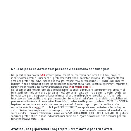
Raul Rusescu la GSP Live: „La CFR, au fost
lucruri inimaginabile” + Pronostic uimitor
la dubla Craiovei: „Crede-mă, acolo a fost
ca la bunică-mea, la Coșoveni”
Nouă ne pasă ca datele tale personale să rămână confidențiale
psg
champions league
liga campionilor
tragedie
Noi și partenerii noștri
589
stocăm și/sau accesăm informații pe dispozitivul dvs., precum
identificatorii cookie unici pentru prelucrarea datelor cu caracter personal. Puteți accepta sau
gestiona preferințele dvs. făcând clic mai jos, respectiv vă puteți opune utilizării unui interes
legitim în orice moment pe pagina cu politica de confidențialitate. Aceste alegeri vor fi raportate
partenerilor noștri și nu vă vor afecta navigarea.
Mai multe detalii
Noi si partenerii nostri (retelele de socializare si agentiile de publicitate partenere, precum si
furnizorii nostri de servicii de date analitice) prelucram date pentru a permite website-ului sa
functioneze, pentru a personaliza continutul si anunturile publicitare afisate in functie de
interesele si/sau profilul dvs., pentru a va oferi functionalitati aferente retelelor de socializare si
pentru a analiza traficul pe website. Beneficiati de drepturile prevazute de art. 15-22 din GDPR in
legatura cu prelucrarea datelor cu caracter personal. Aceste drepturi pot fi exercitate prin
modalitatea indicata
aici
. Prin click pe “ACCEPT TOATE”, acceptati folosirea tuturor Tehnologiilor
de tip Cookie, care implica inclusiv acceptul dvs. cu privire la stocarea/accesarea informatiilor de
catre Vendor-ii cu care colaboram. Prin click pe “VREAU SA MODIFIC SETARILE INDIVIDUAL” puteti
schimba preferintele in mod individual, mai putin cele legate de cookie strict necesare pentru
functionarea website-ului.
Atât noi, cât și partenerii noștri prelucrăm datele pentru a oferi: