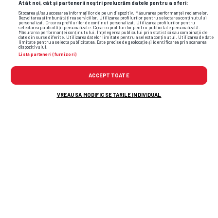
Atât noi, cât și partenerii noștri prelucrăm datele pentru a oferi:
Stocarea și/sau accesarea informațiilor de pe un dispozitiv. Măsurarea performanței reclamelor.
Dezvoltarea și îmbunătățirea serviciilor. Utilizarea profilurilor pentru selectarea conținutului
personalizat. Crearea profilurilor de conținut personalizat. Utilizarea profilurilor pentru
selectarea publicității personalizate. Crearea profilurilor pentru publicitate personalizată.
Măsurarea performanței conținutului. Înțelegerea publicului prin statistici sau combinații de
date din surse diferite. Utilizarea datelor limitate pentru a selecta conținutul. Utilizarea de date
limitate pentru a selecta publicitatea. Date precise de geolocație și identificarea prin scanarea
dispozitivului.
Listă parteneri (furnizori)
antena 1
televizare
fcsb
ACCEPT TOATE
VREAU SA MODIFIC SETARILE INDIVIDUAL