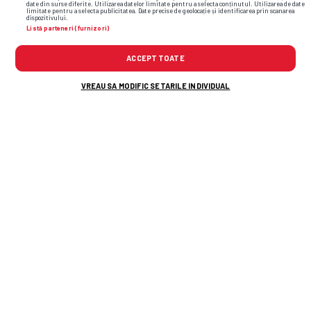
date din surse diferite. Utilizarea datelor limitate pentru a selecta conținutul. Utilizarea de date
limitate pentru a selecta publicitatea. Date precise de geolocație și identificarea prin scanarea
dispozitivului.
Listă parteneri (furnizori)
ACCEPT TOATE
VREAU SA MODIFIC SETARILE INDIVIDUAL
liverpool
liga campionilor
eintracht frankfurt
arne slot
ryan gravenberch