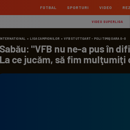
FOTBAL
SPORTURI
VIDEO
REZ
România
Interna
VIDEO SUPERLIGA
Superliga
Cham
INTERNATIONAL
»
LIGA CAMPIONILOR
»
VFB STUTTGART - POLI TIMIŞOARA 0-0
Echipe
Meciuri
Clasament
Echipe
Sabău: "VFB nu ne-a pus în dif
Liga 2
Euro
La ce jucăm, să fim mulţumiţi
Echipe
Meciuri
Clasament
Echipe
Cupa României Betano
Con
Echipe
Meciuri
Echi
La L
TOATE ȘTIRILE
Echipe
Prem
Echipe
Bund
Echipe