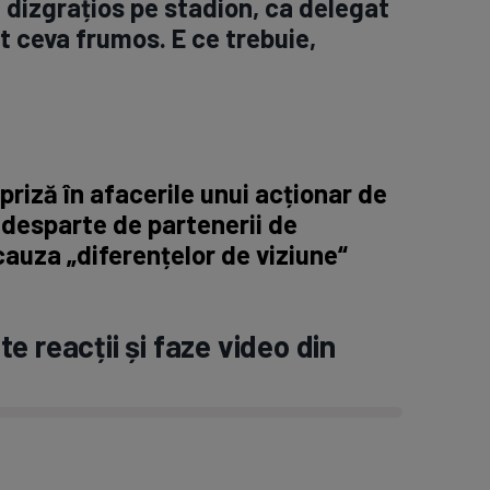
, dizgrațios pe stadion, ca delegat
t ceva frumos. E ce trebuie,
riză în afacerile unui acționar de
 desparte de partenerii de
cauza „diferențelor de viziune“
e reacții și faze video din