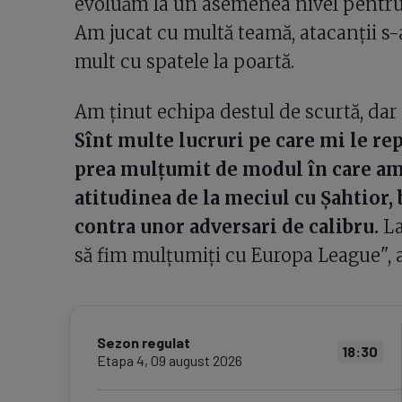
evoluăm la un asemenea nivel pentru c
Am jucat cu multă teamă, atacanţii s-a
mult cu spatele la poartă.
Am ţinut echipa destul de scurtă, dar
Sînt multe lucruri pe care mi le rep
prea mulţumit de modul în care am 
atitudinea de la meciul cu Şahtior,
contra unor adversari de calibru.
La
să fim mulţumiţi cu Europa League", a
Sezon regulat
18:30
Etapa
4
,
09 august 2026