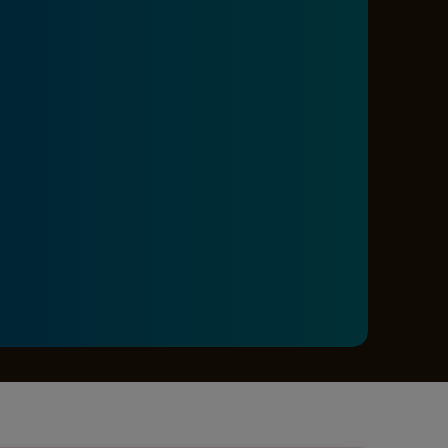
e A
Meciuri
Clasament