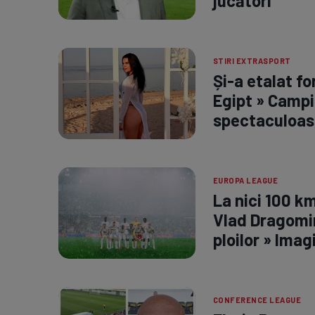
jucători”
STIRI EXTRASPORT
Și-a etalat fo
Egipt » Campi
spectaculoas
EUROPA LEAGUE
La nici 100 k
Vlad Dragomir
ploilor » Imag
CONFERENCE LEAGUE