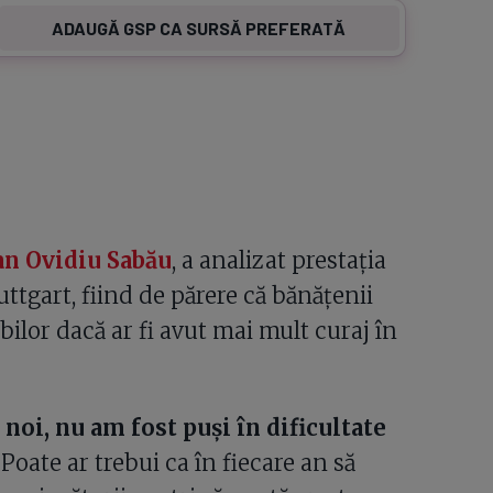
ADAUGĂ GSP CA SURSĂ PREFERATĂ
an Ovidiu Sabău
, a analizat prestaţia
uttgart, fiind de părere că bănăţenii
bilor dacă ar fi avut mai mult curaj în
noi, nu am fost puşi în dificultate
Poate ar trebui ca în fiecare an să