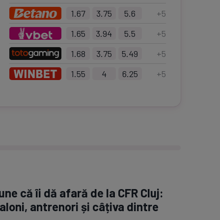
1.67
3.75
5.6
+
5
1.65
3.94
5.5
+
5
1.68
3.75
5.49
+
5
1.55
4
6.25
+
5
ne că îi dă afară de la CFR Cluj:
aloni, antrenori și câțiva dintre