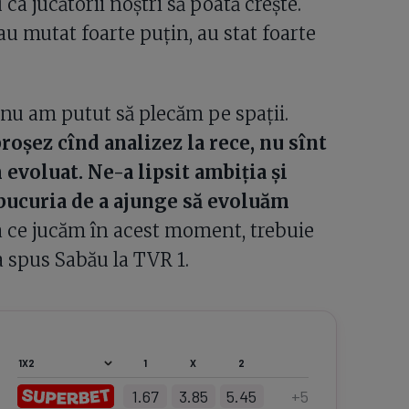
a jucătorii noştri să poată creşte.
u mutat foarte puţin, au stat foarte
 nu am putut să plecăm pe spaţii.
roşez cînd analizez la rece, nu sînt
evoluat. Ne-a lipsit ambiţia şi
 bucuria de a ajunge să evoluăm
 ce jucăm în acest moment, trebuie
 spus Sabău la TVR 1.
1
X
2
1.67
3.85
5.45
+
5