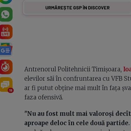
URMĂREȘTE GSP ÎN DISCOVER
Antrenorul Politehnicii Timişoara,
Io
elevilor săi în confruntarea cu VFB St
ar fi putut obţine mai mult în faţa şva
19
faza ofensivă.
"Nu au fost mult mai valoroşi decît 
aproape deloc în cele două partide.