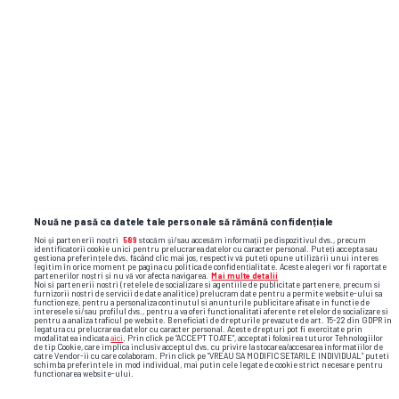
Nouă ne pasă ca datele tale personale să rămână confidențiale
Noi și partenerii noștri
589
stocăm și/sau accesăm informații pe dispozitivul dvs., precum
identificatorii cookie unici pentru prelucrarea datelor cu caracter personal. Puteți accepta sau
gestiona preferințele dvs. făcând clic mai jos, respectiv vă puteți opune utilizării unui interes
legitim în orice moment pe pagina cu politica de confidențialitate. Aceste alegeri vor fi raportate
partenerilor noștri și nu vă vor afecta navigarea.
Mai multe detalii
Noi si partenerii nostri (retelele de socializare si agentiile de publicitate partenere, precum si
furnizorii nostri de servicii de date analitice) prelucram date pentru a permite website-ului sa
functioneze, pentru a personaliza continutul si anunturile publicitare afisate in functie de
interesele si/sau profilul dvs., pentru a va oferi functionalitati aferente retelelor de socializare si
pentru a analiza traficul pe website. Beneficiati de drepturile prevazute de art. 15-22 din GDPR in
legatura cu prelucrarea datelor cu caracter personal. Aceste drepturi pot fi exercitate prin
modalitatea indicata
aici
. Prin click pe “ACCEPT TOATE”, acceptati folosirea tuturor Tehnologiilor
de tip Cookie, care implica inclusiv acceptul dvs. cu privire la stocarea/accesarea informatiilor de
catre Vendor-ii cu care colaboram. Prin click pe “VREAU SA MODIFIC SETARILE INDIVIDUAL” puteti
schimba preferintele in mod individual, mai putin cele legate de cookie strict necesare pentru
functionarea website-ului.