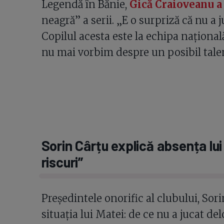
Legendă în Bănie,
Gică Craioveanu a
neagră” a serii. „E o surpriză că nu a 
Copilul acesta este la echipa național
nu mai vorbim despre un posibil tale
Sorin Cârțu explică absența lui
riscuri”
Președintele onorific al clubului, Sori
situația lui Matei: de ce nu a jucat d