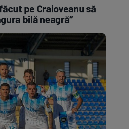
 făcut pe Craioveanu să
e A
Meciuri
Clasament
ngura bilă neagră”