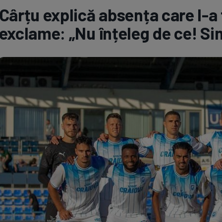
Cârțu explică absența care l-a
Seri
Echipe
exclame: „Nu înțeleg de ce! Si
Program TV