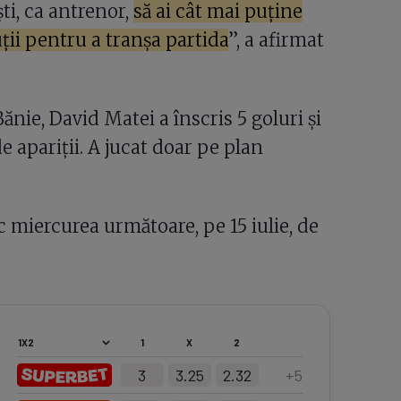
ști, ca antrenor,
să ai cât mai puține
uții pentru a tranșa partida
”, a afirmat
Bănie, David Matei a înscris 5 goluri și
e apariții. A jucat doar pe plan
 miercurea următoare, pe 15 iulie, de
1
X
2
3
3.25
2.32
+
5