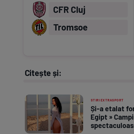
CFR Cluj
Tromsoe
Citește și:
STIRI EXTRASPORT
Și-a etalat fo
Egipt » Campi
spectaculoas