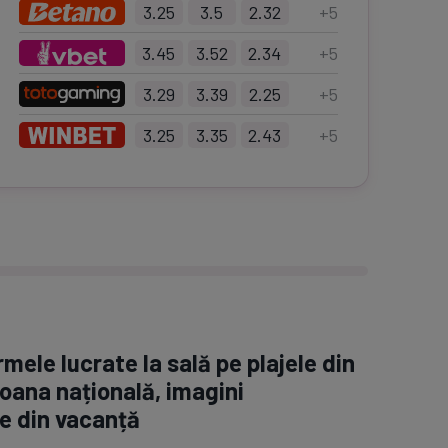
3.25
3.5
2.32
+
5
3.45
3.52
2.34
+
5
3.29
3.39
2.25
+
5
3.25
3.35
2.43
+
5
rmele lucrate la sală pe plajele din
oana națională, imagini
e din vacanță