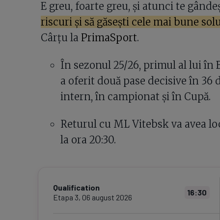
E greu, foarte greu, și atunci te gânde
riscuri și să găsești cele mai bune sol
Cârțu la
PrimaSport
.
În sezonul 25/26, primul al lui în 
a oferit două pase decisive în 36 d
intern, în campionat și în Cupă.
Returul cu ML Vitebsk va avea loc
la ora 20:30.
Qualification
16:30
Etapa
3
,
06 august 2026