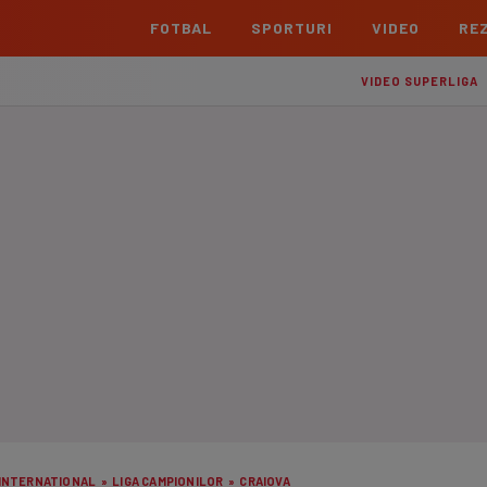
FOTBAL
SPORTURI
VIDEO
REZ
România
Interna
VIDEO SUPERLIGA
Superliga
Cham
Echipe
Meciuri
Clasament
Echipe
Liga 2
Euro
Echipe
Meciuri
Clasament
Echipe
Cupa României Betano
Con
Echipe
Meciuri
Echi
La L
TOATE ȘTIRILE
Echipe
Prem
Echipe
Bund
Echipe
INTERNATIONAL
»
LIGA CAMPIONILOR
»
CRAIOVA