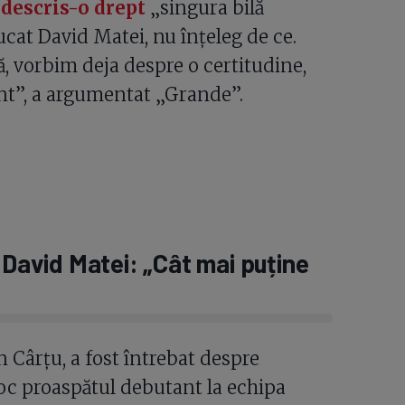
 descris-o drept
„singura bilă
jucat David Matei, nu înțeleg de ce.
ă, vorbim deja despre o certitudine,
nt”, a argumentat „Grande”.
 David Matei: „Cât mai puține
n Cârțu, a fost întrebat despre
eloc proaspătul debutant la echipa