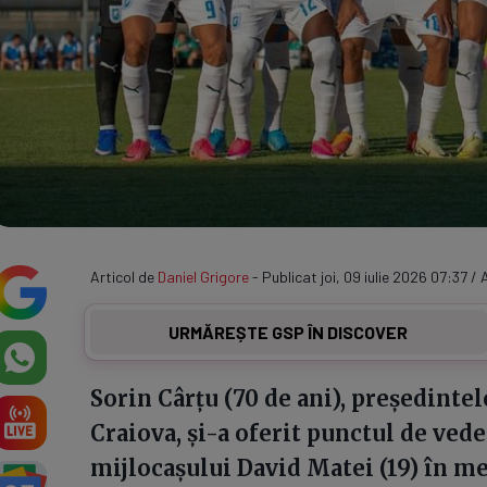
Articol de
Daniel Grigore
- Publicat joi, 09 iulie 2026 07:37 / 
URMĂREȘTE GSP ÎN DISCOVER
Sorin Cârțu (70 de ani), președintel
Craiova, și-a oferit punctul de ved
mijlocașului David Matei (19) în m