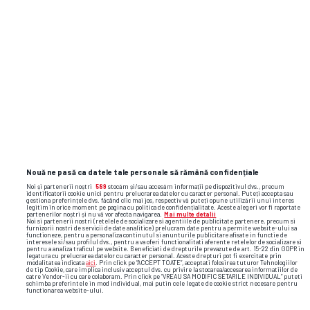
Nouă ne pasă ca datele tale personale să rămână confidențiale
Noi și partenerii noștri
589
stocăm și/sau accesăm informații pe dispozitivul dvs., precum
identificatorii cookie unici pentru prelucrarea datelor cu caracter personal. Puteți accepta sau
gestiona preferințele dvs. făcând clic mai jos, respectiv vă puteți opune utilizării unui interes
legitim în orice moment pe pagina cu politica de confidențialitate. Aceste alegeri vor fi raportate
partenerilor noștri și nu vă vor afecta navigarea.
Mai multe detalii
Noi si partenerii nostri (retelele de socializare si agentiile de publicitate partenere, precum si
furnizorii nostri de servicii de date analitice) prelucram date pentru a permite website-ului sa
functioneze, pentru a personaliza continutul si anunturile publicitare afisate in functie de
interesele si/sau profilul dvs., pentru a va oferi functionalitati aferente retelelor de socializare si
pentru a analiza traficul pe website. Beneficiati de drepturile prevazute de art. 15-22 din GDPR in
legatura cu prelucrarea datelor cu caracter personal. Aceste drepturi pot fi exercitate prin
modalitatea indicata
aici
. Prin click pe “ACCEPT TOATE”, acceptati folosirea tuturor Tehnologiilor
de tip Cookie, care implica inclusiv acceptul dvs. cu privire la stocarea/accesarea informatiilor de
catre Vendor-ii cu care colaboram. Prin click pe “VREAU SA MODIFIC SETARILE INDIVIDUAL” puteti
schimba preferintele in mod individual, mai putin cele legate de cookie strict necesare pentru
functionarea website-ului.