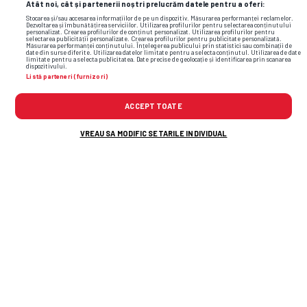
Atât noi, cât și partenerii noștri prelucrăm datele pentru a oferi:
Stocarea și/sau accesarea informațiilor de pe un dispozitiv. Măsurarea performanței reclamelor.
Dezvoltarea și îmbunătățirea serviciilor. Utilizarea profilurilor pentru selectarea conținutului
personalizat. Crearea profilurilor de conținut personalizat. Utilizarea profilurilor pentru
selectarea publicității personalizate. Crearea profilurilor pentru publicitate personalizată.
Măsurarea performanței conținutului. Înțelegerea publicului prin statistici sau combinații de
date din surse diferite. Utilizarea datelor limitate pentru a selecta conținutul. Utilizarea de date
limitate pentru a selecta publicitatea. Date precise de geolocație și identificarea prin scanarea
dispozitivului.
Listă parteneri (furnizori)
ACCEPT TOATE
VREAU SA MODIFIC SETARILE INDIVIDUAL