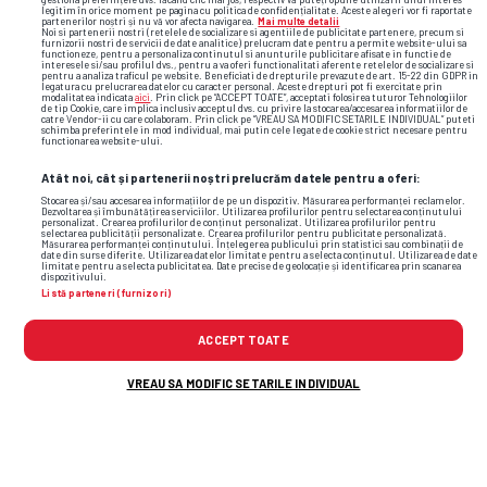
legitim în orice moment pe pagina cu politica de confidențialitate. Aceste alegeri vor fi raportate
partenerilor noștri și nu vă vor afecta navigarea.
Mai multe detalii
Noi si partenerii nostri (retelele de socializare si agentiile de publicitate partenere, precum si
furnizorii nostri de servicii de date analitice) prelucram date pentru a permite website-ului sa
functioneze, pentru a personaliza continutul si anunturile publicitare afisate in functie de
interesele si/sau profilul dvs., pentru a va oferi functionalitati aferente retelelor de socializare si
pentru a analiza traficul pe website. Beneficiati de drepturile prevazute de art. 15-22 din GDPR in
legatura cu prelucrarea datelor cu caracter personal. Aceste drepturi pot fi exercitate prin
modalitatea indicata
aici
. Prin click pe “ACCEPT TOATE”, acceptati folosirea tuturor Tehnologiilor
de tip Cookie, care implica inclusiv acceptul dvs. cu privire la stocarea/accesarea informatiilor de
mm stoica
andrei vlad
aktobe
catre Vendor-ii cu care colaboram. Prin click pe “VREAU SA MODIFIC SETARILE INDIVIDUAL” puteti
schimba preferintele in mod individual, mai putin cele legate de cookie strict necesare pentru
functionarea website-ului.
Atât noi, cât și partenerii noștri prelucrăm datele pentru a oferi:
Stocarea și/sau accesarea informațiilor de pe un dispozitiv. Măsurarea performanței reclamelor.
Dezvoltarea și îmbunătățirea serviciilor. Utilizarea profilurilor pentru selectarea conținutului
personalizat. Crearea profilurilor de conținut personalizat. Utilizarea profilurilor pentru
selectarea publicității personalizate. Crearea profilurilor pentru publicitate personalizată.
Măsurarea performanței conținutului. Înțelegerea publicului prin statistici sau combinații de
date din surse diferite. Utilizarea datelor limitate pentru a selecta conținutul. Utilizarea de date
limitate pentru a selecta publicitatea. Date precise de geolocație și identificarea prin scanarea
dispozitivului.
Listă parteneri (furnizori)
ACCEPT TOATE
VREAU SA MODIFIC SETARILE INDIVIDUAL