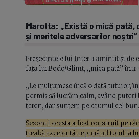
Marotta: „Există o mică pată,
și meritele adversarilor noștri”
Președintele lui Inter a amintit și de
fața lui Bodo/Glimt, „mica pată” într
„Le mulțumesc încă o dată tuturor, în 
permis să lucrăm calm, având puteri l
teren, dar suntem pe drumul cel bun.
Sezonul acesta a fost construit pe răni
treabă excelentă, repunând totul la 