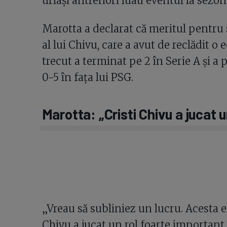
uriași antrenori luau eventul la sezo
Marotta a declarat că meritul pentru
al lui Chivu, care a avut de reclădit o
trecut a terminat pe 2 în Serie A și 
0-5 în fața lui PSG.
Marotta: „Cristi Chivu a jucat 
„Vreau să subliniez un lucru. Acesta es
Chivu a jucat un rol foarte important