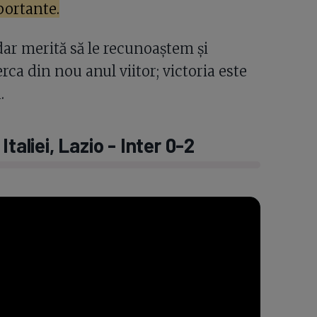
portante.
dar merită să le recunoaștem și
rca din nou anul viitor; victoria este
.
taliei, Lazio - Inter 0-2