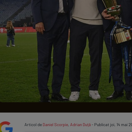
Seri
Echipe
Program TV
Articol de
Daniel Scorpie
,
Adrian Duţă
- Publicat joi, 14 mai 