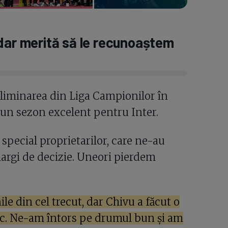
 dar merită să le recunoaștem
 eliminarea din Liga Campionilor în
-un sezon excelent pentru Inter.
special proprietarilor, care ne-au
argi de decizie. Uneori pierdem
le din cel trecut, dar Chivu a făcut o
loc. Ne-am întors pe drumul bun și am