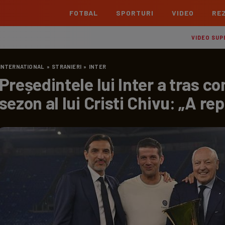
FOTBAL
SPORTURI
VIDEO
REZ
România
Interna
VIDEO SUP
Superliga
Cham
INTERNATIONAL
»
STRANIERI
»
INTER
Echipe
Meciuri
Clasament
Echipe
Președintele lui Inter a tras c
Liga 2
Euro
sezon al lui Cristi Chivu: „A rep
Echipe
Meciuri
Clasament
Echipe
Cupa României Betano
Con
Echipe
Meciuri
Echi
La L
TOATE ȘTIRILE
Echipe
Prem
Echipe
Bund
Echipe