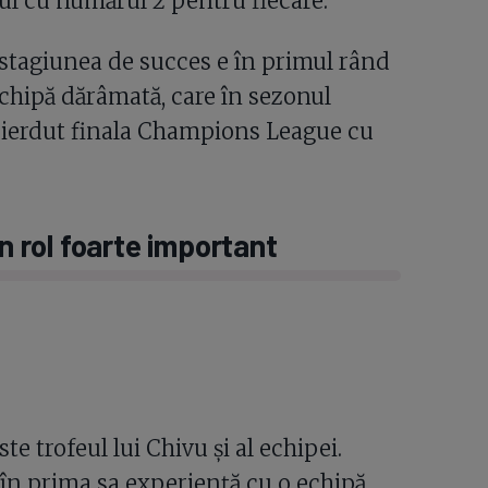
nul cu numărul 2 pentru fiecare.
 stagiunea de succes e în primul rând
 echipă dărâmată, care în sezonul
a pierdut finala Champions League cu
un rol foarte important
te trofeul lui Chivu și al echipei.
 în prima sa experiență cu o echipă