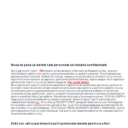
TOP ȘTIRI
ȘTIRI SPORT
Nouă ne pasă ca datele tale personale să rămână confidențiale
Noi și partenerii noștri
589
stocăm și/sau accesăm informații pe dispozitivul dvs., precum
identificatorii cookie unici pentru prelucrarea datelor cu caracter personal. Puteți accepta sau
gestiona preferințele dvs. făcând clic mai jos, respectiv vă puteți opune utilizării unui interes
legitim în orice moment pe pagina cu politica de confidențialitate. Aceste alegeri vor fi raportate
partenerilor noștri și nu vă vor afecta navigarea.
Mai multe detalii
Noi si partenerii nostri (retelele de socializare si agentiile de publicitate partenere, precum si
furnizorii nostri de servicii de date analitice) prelucram date pentru a permite website-ului sa
functioneze, pentru a personaliza continutul si anunturile publicitare afisate in functie de
interesele si/sau profilul dvs., pentru a va oferi functionalitati aferente retelelor de socializare si
pentru a analiza traficul pe website. Beneficiati de drepturile prevazute de art. 15-22 din GDPR in
legatura cu prelucrarea datelor cu caracter personal. Aceste drepturi pot fi exercitate prin
modalitatea indicata
aici
. Prin click pe “ACCEPT TOATE”, acceptati folosirea tuturor Tehnologiilor
de tip Cookie, care implica inclusiv acceptul dvs. cu privire la stocarea/accesarea informatiilor de
catre Vendor-ii cu care colaboram. Prin click pe “VREAU SA MODIFIC SETARILE INDIVIDUAL” puteti
schimba preferintele in mod individual, mai putin cele legate de cookie strict necesare pentru
functionarea website-ului.
Atât noi, cât și partenerii noștri prelucrăm datele pentru a oferi: