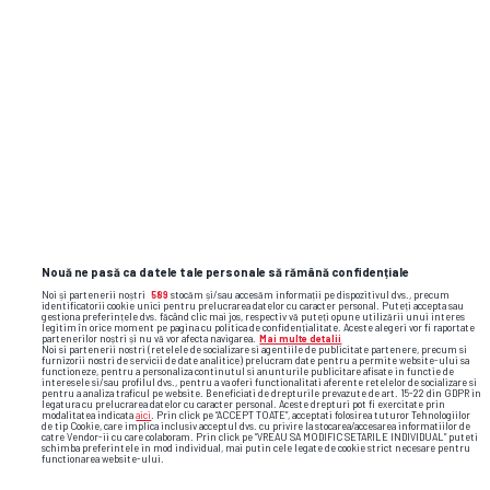
athletic bilbao
celta vigo
la liga
ionut radu
Nouă ne pasă ca datele tale personale să rămână confidențiale
Noi și partenerii noștri
589
stocăm și/sau accesăm informații pe dispozitivul dvs., precum
identificatorii cookie unici pentru prelucrarea datelor cu caracter personal. Puteți accepta sau
gestiona preferințele dvs. făcând clic mai jos, respectiv vă puteți opune utilizării unui interes
legitim în orice moment pe pagina cu politica de confidențialitate. Aceste alegeri vor fi raportate
partenerilor noștri și nu vă vor afecta navigarea.
Mai multe detalii
Noi si partenerii nostri (retelele de socializare si agentiile de publicitate partenere, precum si
furnizorii nostri de servicii de date analitice) prelucram date pentru a permite website-ului sa
functioneze, pentru a personaliza continutul si anunturile publicitare afisate in functie de
interesele si/sau profilul dvs., pentru a va oferi functionalitati aferente retelelor de socializare si
pentru a analiza traficul pe website. Beneficiati de drepturile prevazute de art. 15-22 din GDPR in
legatura cu prelucrarea datelor cu caracter personal. Aceste drepturi pot fi exercitate prin
modalitatea indicata
aici
. Prin click pe “ACCEPT TOATE”, acceptati folosirea tuturor Tehnologiilor
de tip Cookie, care implica inclusiv acceptul dvs. cu privire la stocarea/accesarea informatiilor de
catre Vendor-ii cu care colaboram. Prin click pe “VREAU SA MODIFIC SETARILE INDIVIDUAL” puteti
schimba preferintele in mod individual, mai putin cele legate de cookie strict necesare pentru
functionarea website-ului.