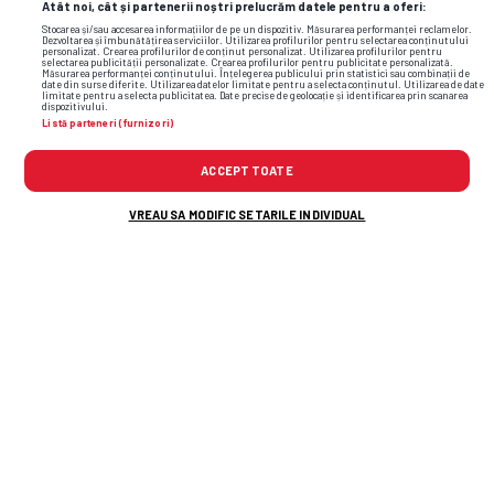
Atât noi, cât și partenerii noștri prelucrăm datele pentru a oferi:
Stocarea și/sau accesarea informațiilor de pe un dispozitiv. Măsurarea performanței reclamelor.
Dezvoltarea și îmbunătățirea serviciilor. Utilizarea profilurilor pentru selectarea conținutului
personalizat. Crearea profilurilor de conținut personalizat. Utilizarea profilurilor pentru
selectarea publicității personalizate. Crearea profilurilor pentru publicitate personalizată.
TOP ȘTIRI
ȘTIRI SPORT
Măsurarea performanței conținutului. Înțelegerea publicului prin statistici sau combinații de
date din surse diferite. Utilizarea datelor limitate pentru a selecta conținutul. Utilizarea de date
limitate pentru a selecta publicitatea. Date precise de geolocație și identificarea prin scanarea
dispozitivului.
Listă parteneri (furnizori)
ACCEPT TOATE
VREAU SA MODIFIC SETARILE INDIVIDUAL
Se cutremură pământul în Gruia! Pe lângă
antrenor, Ioan Varga a dat afară și 3 jucători