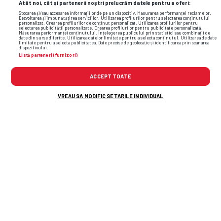
Atât noi, cât și partenerii noștri prelucrăm datele pentru a oferi:
Stocarea și/sau accesarea informațiilor de pe un dispozitiv. Măsurarea performanței reclamelor.
Dezvoltarea și îmbunătățirea serviciilor. Utilizarea profilurilor pentru selectarea conținutului
personalizat. Crearea profilurilor de conținut personalizat. Utilizarea profilurilor pentru
selectarea publicității personalizate. Crearea profilurilor pentru publicitate personalizată.
Măsurarea performanței conținutului. Înțelegerea publicului prin statistici sau combinații de
date din surse diferite. Utilizarea datelor limitate pentru a selecta conținutul. Utilizarea de date
limitate pentru a selecta publicitatea. Date precise de geolocație și identificarea prin scanarea
dispozitivului.
Listă parteneri (furnizori)
andrei vlad
aktobe
kazakhstan
fcsb
ACCEPT TOATE
VREAU SA MODIFIC SETARILE INDIVIDUAL