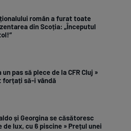
ționalului român a furat toate
rezentarea din Scoția: „Începutul
ol!”
la un pas să plece de la CFR Cluj »
 forțați să-i vândă
aldo și Georgina se căsătoresc
e de lux, cu 6 piscine » Prețul unei