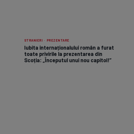
STRANIERI · PREZENTARE
Iubita internaționalului român a furat
toate privirile la prezentarea din
Scoția: „Începutul unui nou capitol!”