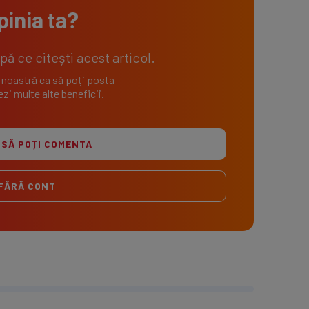
pinia ta?
 ce citești acest articol.
 noastră ca să poți posta
zi multe alte beneficii.
 SĂ POȚI COMENTA
FĂRĂ CONT