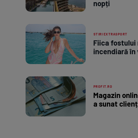
nopți
STIRI EXTRASPORT
Fiica fostului
incendiară în 
PROFIT.RO
Magazin onli
a sunat clienț