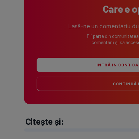
Care e o
Lasă-ne un comentariu după
Fii parte din comunitatea
comentarii și să accese
INTRĂ ÎN CONT CA
CONTINUĂ 
Citește și: