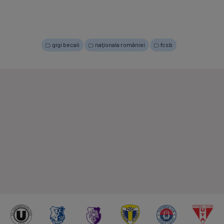
gigi becali
naţionala româniei
fcsb