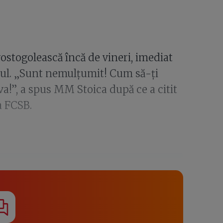
ostogolească încă de vineri, imediat
tul. „Sunt nemulțumit! Cum să-ți
a!”, a spus MM Stoica după ce a citit
a FCSB.