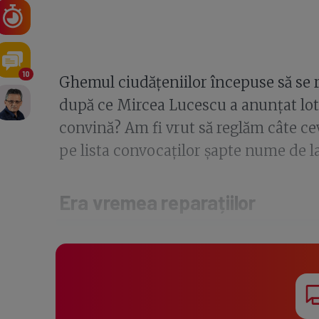
10
Ghemul ciudățeniilor începuse să se r
după ce Mircea Lucescu a anunțat lo
convină? Am fi vrut să reglăm câte cev
pe lista convocaților șapte nume de l
Era vremea reparațiilor