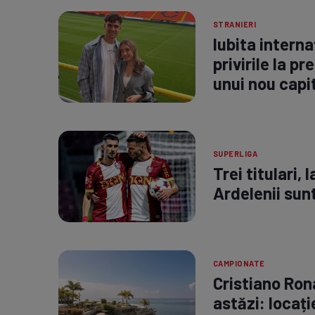
STRANIERI
Iubita interna
privirile la p
unui nou capit
SUPERLIGA
Trei titulari, 
Ardelenii sunt
CAMPIONATE
Cristiano Ron
astăzi: locați