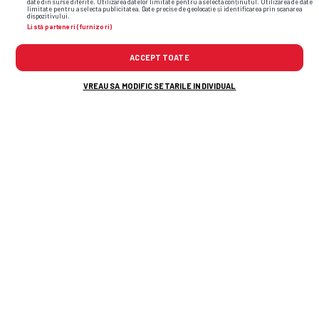
date din surse diferite. Utilizarea datelor limitate pentru a selecta conținutul. Utilizarea de date
limitate pentru a selecta publicitatea. Date precise de geolocație și identificarea prin scanarea
ZB77
• 20 Martie 2026, 21:03
dispozitivului.
Listă parteneri (furnizori)
1
ACCEPT TOATE
ÎMI PLACE
RESPECT
RAPORTEAZĂ
RĂSPUNDE
VREAU SA MODIFIC SETARILE INDIVIDUAL
Postat de
concret.max
pe 20 Martie 2026, 09:34
1. Golul lui Etim e tot "opera" lui Fesnic. A intrerupt
meciul vreo 5 minute - total aiurea - pe finalul
primei reprize, suficient cat sa ii deconecteze pe
dinamovisti. Imediat dupa reluare, Stoinov si
Boateng au avut un moment de neatentie, iar
atacantul oltenilor a stiut sa profite. In rest, o partida
mediocra, Dinamo a vrut dar nu a putut (rezervele
fiind de play-out), iar oltenii au bagat autobaza in
poarta si au fragmentat jocul cat de des au avut
ocazia.
Si …2, unde-i 2!?:)) Acum, lasand gluma la o parte, ai
dreptate, arbitrul a trecut ca prin branza printre cei
doi dinamovisti neatenti (?!), dupa ce tot el ii