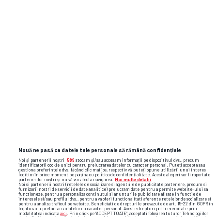
Cele mai citite
Se cutremură pământul în Gruia! Pe lângă antrenor,
1
Ioan Varga a dat afară și 3 jucători de la CFR Cluj +
Cine conduce acum echipa
Ziua ședinței decisive la CFR Cluj: schimbare de
2
antrenor și insolvență
TAS, verdict crunt în cazul de dopaj al lui Cosmin
3
Matei: „Clubul Sepsi va respecta decizia”
Nouă ne pasă ca datele tale personale să rămână confidențiale
Noi și partenerii noștri
589
stocăm și/sau accesăm informații pe dispozitivul dvs., precum
O nouă plecare de la CFR Cluj! Al patrulea jucător dat
4
identificatorii cookie unici pentru prelucrarea datelor cu caracter personal. Puteți accepta sau
gestiona preferințele dvs. făcând clic mai jos, respectiv vă puteți opune utilizării unui interes
afară după umilința cu Tromso
legitim în orice moment pe pagina cu politica de confidențialitate. Aceste alegeri vor fi raportate
partenerilor noștri și nu vă vor afecta navigarea.
Mai multe detalii
Noi si partenerii nostri (retelele de socializare si agentiile de publicitate partenere, precum si
furnizorii nostri de servicii de date analitice) prelucram date pentru a permite website-ului sa
Fiica fostului mare internațional român, apariție
5
functioneze, pentru a personaliza continutul si anunturile publicitare afisate in functie de
interesele si/sau profilul dvs., pentru a va oferi functionalitati aferente retelelor de socializare si
incendiară în vacanță: „Ibiza și magia ei”
pentru a analiza traficul pe website. Beneficiati de drepturile prevazute de art. 15-22 din GDPR in
legatura cu prelucrarea datelor cu caracter personal. Aceste drepturi pot fi exercitate prin
modalitatea indicata
aici
. Prin click pe “ACCEPT TOATE”, acceptati folosirea tuturor Tehnologiilor