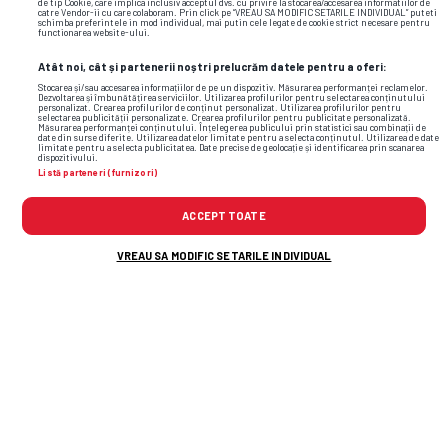
de tip Cookie, care implica inclusiv acceptul dvs. cu privire la stocarea/accesarea informatiilor de
catre Vendor-ii cu care colaboram. Prin click pe “VREAU SA MODIFIC SETARILE INDIVIDUAL” puteti
Ultima oră
schimba preferintele in mod individual, mai putin cele legate de cookie strict necesare pentru
functionarea website-ului.
Atât noi, cât și partenerii noștri prelucrăm datele pentru a oferi:
Stocarea și/sau accesarea informațiilor de pe un dispozitiv. Măsurarea performanței reclamelor.
După UTA Arad - Rapid, Victor Angelescu a anunțat
23
Dezvoltarea și îmbunătățirea serviciilor. Utilizarea profilurilor pentru selectarea conținutului
personalizat. Crearea profilurilor de conținut personalizat. Utilizarea profilurilor pentru
49
noul transfer al Rapidului: „E peste nivelul Superligii”
selectarea publicității personalizate. Crearea profilurilor pentru publicitate personalizată.
Măsurarea performanței conținutului. Înțelegerea publicului prin statistici sau combinații de
date din surse diferite. Utilizarea datelor limitate pentru a selecta conținutul. Utilizarea de date
limitate pentru a selecta publicitatea. Date precise de geolocație și identificarea prin scanarea
Pariul lui Mihalcea a trecut testul: „Mă bucur că
23
dispozitivului.
Listă parteneri (furnizori)
43
încrederea oferită i-a adus acest premiu”
ACCEPT TOATE
A fost lovitură de pedeapsă pentru Rapid? Daniel
23
Pancu A LUAT FOC la conferința de presă: „Mamă, ce
39
VREAU SA MODIFIC SETARILE INDIVIDUAL
penalty, Doamne! Îi dă direct în tendon”
A debutat la Rapid și protestează vehement:
23
32
„Arbitrul a făcut o mare greșeală!”
Alex Dobre și-a decis viitorul: „Asta e cel mai
23
19
important pentru mine”