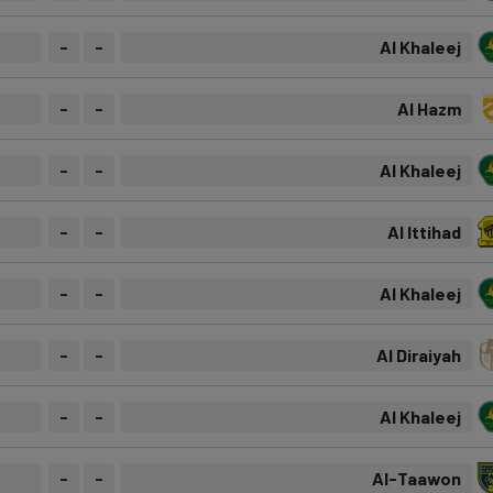
-
-
Al Khaleej
-
-
Al Hazm
-
-
Al Khaleej
-
-
Al Ittihad
-
-
Al Khaleej
-
-
Al Diraiyah
-
-
Al Khaleej
-
-
Al-Taawon