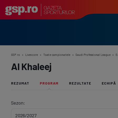
GSP.ro
»
Livescore
»
Toate campionatele
»
Saudi Professional League
»
E
Al Khaleej
REZUMAT
PROGRAM
REZULTATE
ECHIPĂ
Sezon: