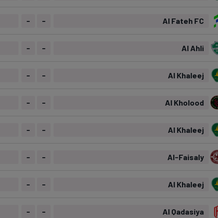
-
-
Al Fateh FC
-
-
Al Ahli
-
-
Al Khaleej
-
-
Al Kholood
-
-
Al Khaleej
-
-
Al-Faisaly
-
-
Al Khaleej
-
-
Al Qadasiya