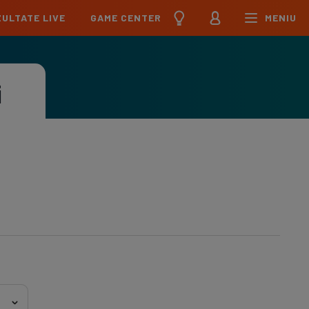
ULTATE LIVE
GAME CENTER
MENIU
țional
Echipa Națională
pions League
Echipa Națională
i
Meciuri
Clasament
Program
Jucători
pa League
U21
Meciuri
Clasament
Program
Jucători
erence League
Meciuri
Clasament
iga
Meciuri
Clasament
ier League
Meciuri
Clasament
esliga
Meciuri
Clasament