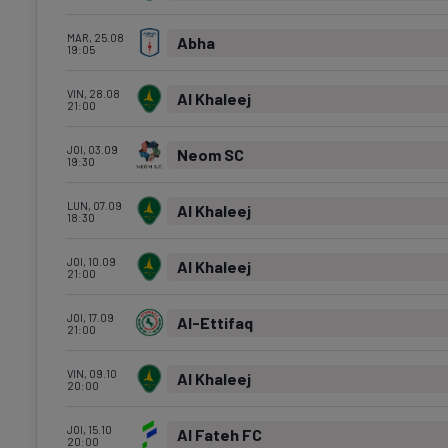
MAR, 25.08
Abha
19:05
VIN, 28.08
Al Khaleej
21:00
JOI, 03.09
Neom SC
19:30
LUN, 07.09
Al Khaleej
18:30
JOI, 10.09
Al Khaleej
21:00
JOI, 17.09
Al-Ettifaq
21:00
VIN, 09.10
Al Khaleej
20:00
JOI, 15.10
Al Fateh FC
20:00