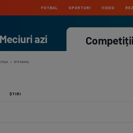
FOTBAL
SPORTURI
VIDEO
REZ
România
Interna
Meciuri azi
Superliga
Cham
Competiți
Echipe
Meciuri
Clasament
Echipe
Liga 2
Euro
Echipe
Meciuri
Clasament
Echipe
chipe
»
Al Khaleej
Cupa României
Conf
Echipe
Meciuri
Echipe
La L
ȘTIRI
Echipe
Prem
Echipe
Bund
Echipe