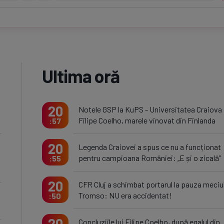
Ultima oră
20
Notele GSP la KuPS - Universitatea Craiova
Filipe Coelho, marele vinovat din Finlanda
57
20
Legenda Craiovei a spus ce nu a funcționat
pentru campioana României: „E și o zicală”
55
20
CFR Cluj a schimbat portarul la pauza meciul
Tromso: NU era accidentat!
50
20
Concluziile lui Filipe Coelho, după egalul din