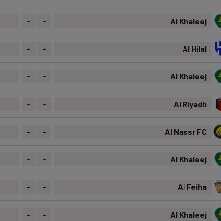
-
-
Al Khaleej
-
-
Al Hilal
-
-
Al Khaleej
-
-
Al Riyadh
-
-
Al Nassr FC
-
-
Al Khaleej
-
-
Al Feiha
-
-
Al Khaleej