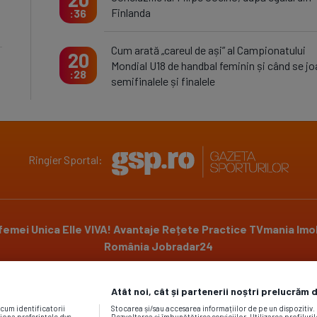
Finlanda
36
Cum arată „careul de ași” al Campionatului
20
Mondial U18 de handbal feminin și când se j
28
semifinalele și finalele
Ringier Sportal:
 femei
Unica
Elle
VIVA!
Avantaje
Rețete Practice
TVmania
Imob
România
Jobradar24
Atât noi, cât și partenerii noștri prelucrăm 
Powered by
ecum identificatorii
Stocarea și/sau accesarea informațiilor de pe un dispozitiv
iona preferințele dvs.
Dezvoltarea și îmbunătățirea serviciilor. Utilizarea profiluri