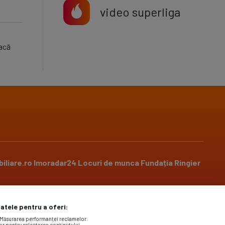
video superliga
oacă
iliare.ro
Imoradar24
Locuri de munca
Fundația Ringier
datele pentru a oferi:
Social media
. Măsurarea performanței reclamelor.
lor pentru selectarea conținutului