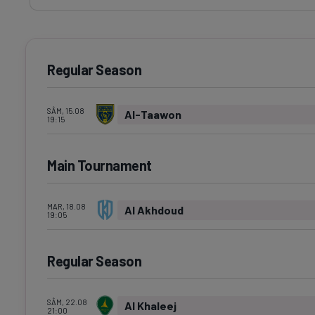
Regular Season
SÂM, 15.08
Al-Taawon
19:15
Main Tournament
MAR, 18.08
Al Akhdoud
19:05
Regular Season
SÂM, 22.08
Al Khaleej
21:00