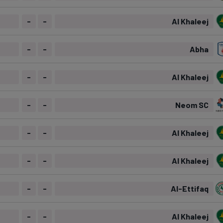
-
-
Al Khaleej
-
-
Abha
-
-
Al Khaleej
-
-
Neom SC
-
-
Al Khaleej
-
-
Al Khaleej
-
-
Al-Ettifaq
-
-
Al Khaleej