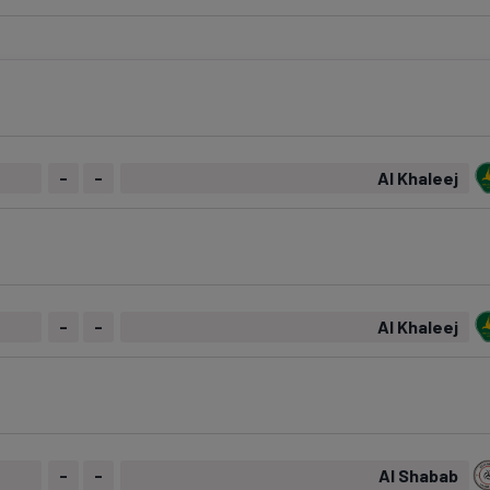
Seri
Echipe
-
-
Al Khaleej
Program TV
Pariuri spor
-
-
Al Khaleej
-
-
Al Shabab