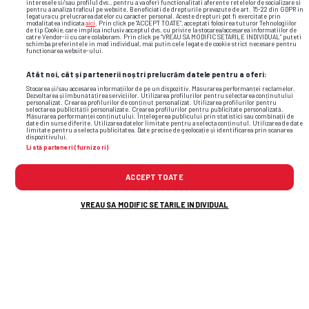
Atacanți
interesele si/sau profilul dvs., pentru a va oferi functionalitati aferente retelelor de socializare si
pentru a analiza traficul pe website. Beneficiati de drepturile prevazute de art. 15-22 din GDPR in
legatura cu prelucrarea datelor cu caracter personal. Aceste drepturi pot fi exercitate prin
modalitatea indicata
aici
. Prin click pe “ACCEPT TOATE”, acceptati folosirea tuturor Tehnologiilor
de tip Cookie, care implica inclusiv acceptul dvs. cu privire la stocarea/accesarea informatiilor de
catre Vendor-ii cu care colaboram. Prin click pe “VREAU SA MODIFIC SETARILE INDIVIDUAL” puteti
JUCĂTOR
NAȚIONALITATE
schimba preferintele in mod individual, mai putin cele legate de cookie strict necesare pentru
functionarea website-ului.
Mansour Hamzi
Arabia Saudită
Atât noi, cât și partenerii noștri prelucrăm datele pentru a oferi:
Stocarea și/sau accesarea informațiilor de pe un dispozitiv. Măsurarea performanței reclamelor.
Dezvoltarea și îmbunătățirea serviciilor. Utilizarea profilurilor pentru selectarea conținutului
Theyab Absa
Arabia Saudită
personalizat. Crearea profilurilor de conținut personalizat. Utilizarea profilurilor pentru
selectarea publicității personalizate. Crearea profilurilor pentru publicitate personalizată.
Măsurarea performanței conținutului. Înțelegerea publicului prin statistici sau combinații de
date din surse diferite. Utilizarea datelor limitate pentru a selecta conținutul. Utilizarea de date
limitate pentru a selecta publicitatea. Date precise de geolocație și identificarea prin scanarea
dispozitivului.
Khaled Narey
Germania
Listă parteneri (furnizori)
ACCEPT TOATE
VREAU SA MODIFIC SETARILE INDIVIDUAL