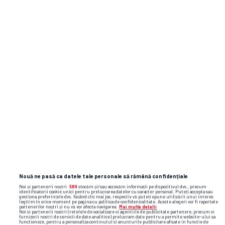
Konstantinos Fortounis
Grecia
Mo Adams
Anglia
Hamad Al Abdan
Arabia Saudită
Mohamed Sherif
Egipt
Mohammed Al Abdullah
Arabia Saudită
Khaled Al Sumairi
Arabia Saudită
Murad Al Hawsawi
Arabia Saudită
Nouă ne pasă ca datele tale personale să rămână confidențiale
Noi și partenerii noștri
589
stocăm și/sau accesăm informații pe dispozitivul dvs., precum
identificatorii cookie unici pentru prelucrarea datelor cu caracter personal. Puteți accepta sau
gestiona preferințele dvs. făcând clic mai jos, respectiv vă puteți opune utilizării unui interes
legitim în orice moment pe pagina cu politica de confidențialitate. Aceste alegeri vor fi raportate
partenerilor noștri și nu vă vor afecta navigarea.
Mai multe detalii
Noi si partenerii nostri (retelele de socializare si agentiile de publicitate partenere, precum si
furnizorii nostri de servicii de date analitice) prelucram date pentru a permite website-ului sa
functioneze, pentru a personaliza continutul si anunturile publicitare afisate in functie de