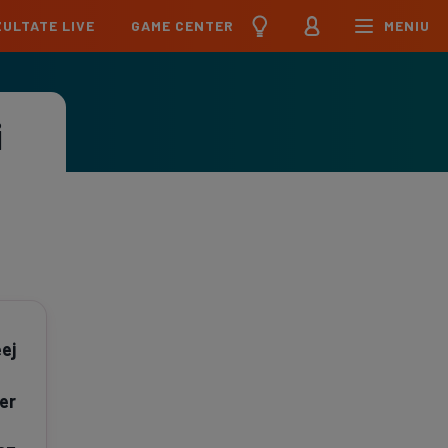
ULTATE LIVE
GAME CENTER
MENIU
țional
Echipa Națională
pions League
Echipa Națională
i
Meciuri
Clasament
Program
Jucători
pa League
U21
Meciuri
Clasament
Program
Jucători
erence League
Meciuri
Clasament
iga
Meciuri
Clasament
eej
ier League
Meciuri
Clasament
er
esliga
Meciuri
Clasament