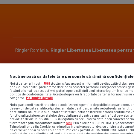
Ringier România:
Ringier
Libertatea
Libertatea pentru
Pariază responsabil! Decizia ONJN nr. 2304/29.10.2018.
Nouă ne pasă ca datele tale personale să rămână confidențiale
Jocurile de noroc sunt interzise minorilor.
Noi și partenerii noștri
589
stocăm și/sau accesăm informații pe dispozitivul dvs., pr
cookie unici pentru prelucrarea datelor cu caracter personal. Puteți accepta sau gest
făcând clic mai jos, respectiv vă puteți opune utilizării unui interes legitim în orice 
politica de confidențialitate. Aceste alegeri vor fi raportate partenerilor noștri și nu 
navigarea.
Mai multe detalii
Noi si partenerii nostri (retelele de socializare si agentiile de publicitate partenere, pr
de servicii de date analitice) prelucram date pentru a permite website-ului sa functio
Site-ul gsp.ro foloseste cookies. Află mai multe acc
continutul si anunturile publicitare afisate in functie de interesele si/sau profilul dvs., 
functionalitati aferente retelelor de socializare si pentru a analiza traficul pe website
comentar
prevazute de art. 15-22 din GDPR in legatura cu prelucrarea datelor cu caracter perso
aici
fi exercitate prin modalitatea indicata
. Prin click pe “ACCEPT TOATE”, acceptati f
Tehnologiilor de tip Cookie, care implica inclusiv acceptul dvs. cu privire la stocarea
de catre Vendor-ii cu care colaboram. Prin click pe “VREAU SA MODIFIC SETARILE IN
preferintele in mod individual, mai putin cele legate de cookie strict necesare pentr