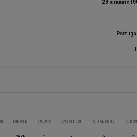
23 ianuarie 19
Seri
Echipe
Portugal
1
Program TV
Pariuri spor
RI
MINUTE
GOLURI
ASSISTURI
C. GALBENE
C. ROȘ
2685
0
5
4
0