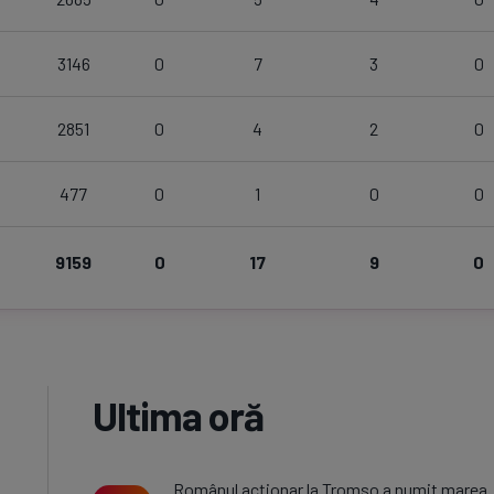
3146
0
7
3
0
2851
0
4
2
0
477
0
1
0
0
9159
0
17
9
0
Ultima oră
Românul acționar la Tromso a numit marea