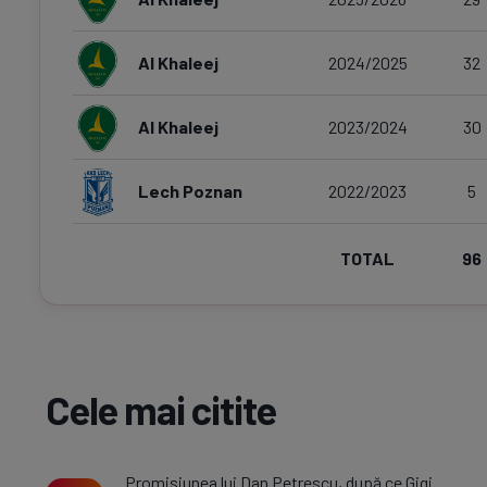
Al Khaleej
2024/2025
32
Al Khaleej
2023/2024
30
Lech Poznan
2022/2023
5
TOTAL
96
Cele mai citite
Promisiunea lui Dan Petrescu, după ce Gigi