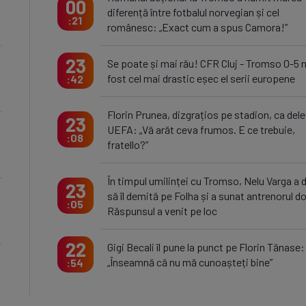
00
diferență între fotbalul norvegian și cel
21
românesc: „Exact cum a spus Camora!”
23
Se poate și mai rău! CFR Cluj - Tromso 0-5 
fost cel mai drastic eșec el serii europene
42
Florin Prunea, dizgrațios pe stadion, ca del
23
UEFA: „Vă arăt ceva frumos. E ce trebuie,
08
fratello?”
În timpul umilinței cu Tromso, Nelu Varga a 
23
să îl demită pe Folha și a sunat antrenorul do
05
Răspunsul a venit pe loc
22
Gigi Becali îl pune la punct pe Florin Tănase:
„Înseamnă că nu mă cunoașteți bine”
54