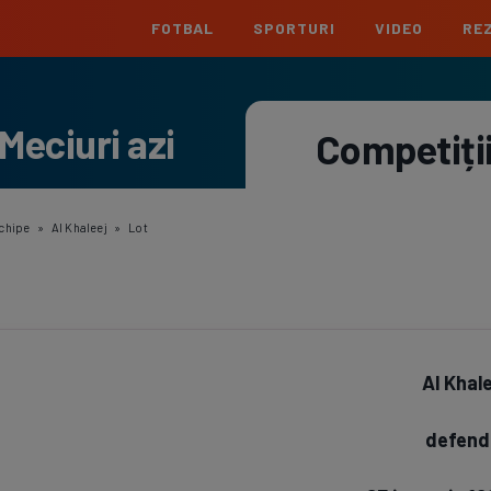
FOTBAL
SPORTURI
VIDEO
REZ
România
Interna
Meciuri azi
Superliga
Cham
Competiți
Echipe
Meciuri
Clasament
Echipe
Liga 2
Euro
Echipe
Meciuri
Clasament
Echipe
chipe
»
Al Khaleej
»
Lot
Cupa României
Conf
Echipe
Meciuri
Echipe
La L
Echipe
Al Khal
Prem
Echipe
defend
Bund
Echipe