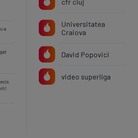
cfr cluj
Universitatea
nu a
Craiova
egat
David Popovici
video superliga
decis
rit!