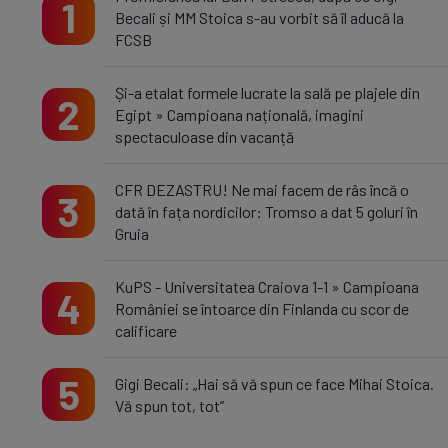
1
Becali și MM Stoica s-au vorbit să îl aducă la
FCSB
Și-a etalat formele lucrate la sală pe plajele din
2
Egipt » Campioana națională, imagini
spectaculoase din vacanță
CFR DEZASTRU! Ne mai facem de râs încă o
3
dată în fața nordicilor: Tromso a dat 5 goluri în
Gruia
KuPS - Universitatea Craiova 1-1 » Campioana
4
României se întoarce din Finlanda cu scor de
calificare
5
Gigi Becali: „Hai să vă spun ce face Mihai Stoica.
Vă spun tot, tot”