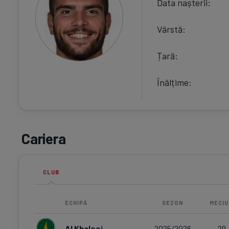
Data nașterii
Vârstă
Țară
Înălțime
Cariera
CLUB
ECHIPĂ
SEZON
MECIU
Al Khaleej
2025/2026
29