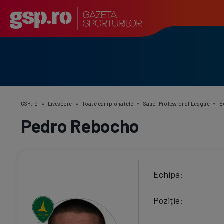
GSP.ro
»
Livescore
»
Toate campionatele
»
Saudi Professional League
»
E
Pedro Rebocho
Echipa
Poziție