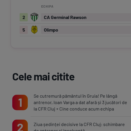
ECHIPA
2
CA Germinal Rawson
5
Olimpo
Cele mai citite
Se cutremură pământul în Gruia! Pe lângă
1
antrenor, Ioan Varga a dat afară și 3 jucători de
la CFR Cluj + Cine conduce acum echipa
2
Ziua ședinței decisive la CFR Cluj: schimbare
de antrenor și insolvență