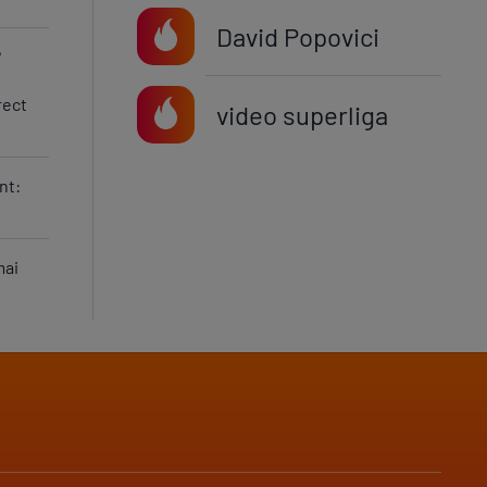
David Popovici
?
rect
video superliga
nt:
mai