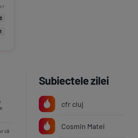
CT
3
1
Subiectele zilei
a
cfr cluj
te
Cosmin Matei
ur că