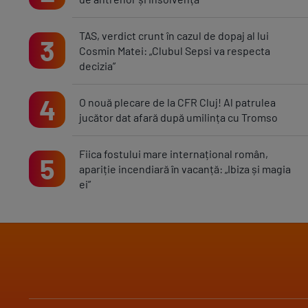
TAS, verdict crunt în cazul de dopaj al lui
3
Cosmin Matei: „Clubul Sepsi va respecta
decizia”
4
O nouă plecare de la CFR Cluj! Al patrulea
jucător dat afară după umilința cu Tromso
Fiica fostului mare internațional român,
5
apariție incendiară în vacanță: „Ibiza și magia
ei”