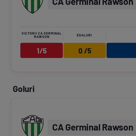
CA Germinal Rawson
VICTORII CA GERMINAL
EGALURI
RAWSON
1/5
0 /5
Goluri
CA Germinal Rawson