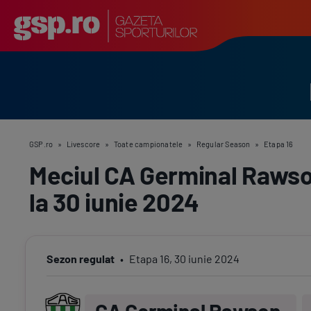
GSP.ro
»
Livescore
»
Toate campionatele
»
Regular Season
»
Etapa 16
Meciul CA Germinal Rawson
la 30 iunie 2024
Sezon regulat
Etapa
16
,
30 iunie 2024