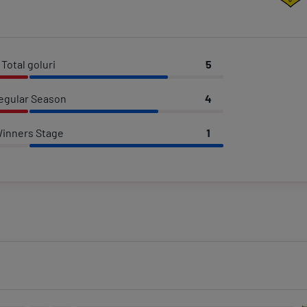
Total goluri
5
egular Season
4
inners Stage
1