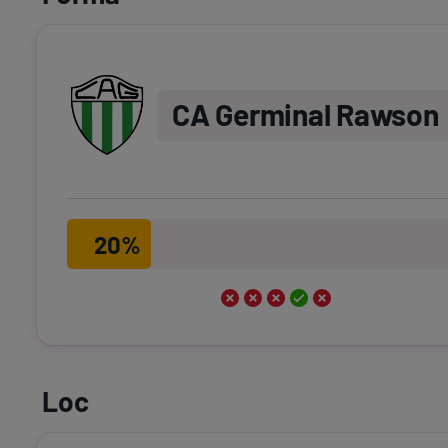
CA Germinal Rawson
20%
Loc