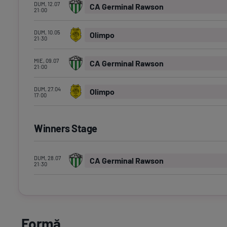
DUM, 12.07
CA Germinal Rawson
21:00
DUM, 10.05
Olimpo
21:30
MIE, 09.07
CA Germinal Rawson
21:00
DUM, 27.04
Olimpo
17:00
Winners Stage
DUM, 28.07
CA Germinal Rawson
21:30
Formă