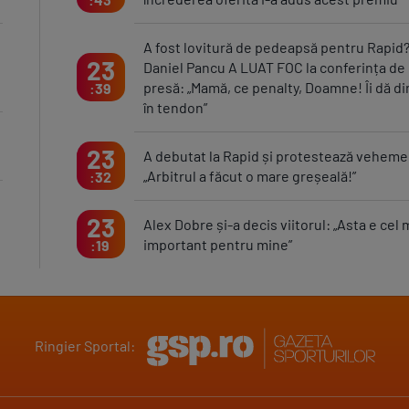
A fost lovitură de pedeapsă pentru Rapid
23
Daniel Pancu A LUAT FOC la conferința de
presă: „Mamă, ce penalty, Doamne! Îi dă di
39
în tendon”
23
A debutat la Rapid și protestează veheme
„Arbitrul a făcut o mare greșeală!”
32
23
Alex Dobre și-a decis viitorul: „Asta e cel 
important pentru mine”
19
Ringier Sportal: