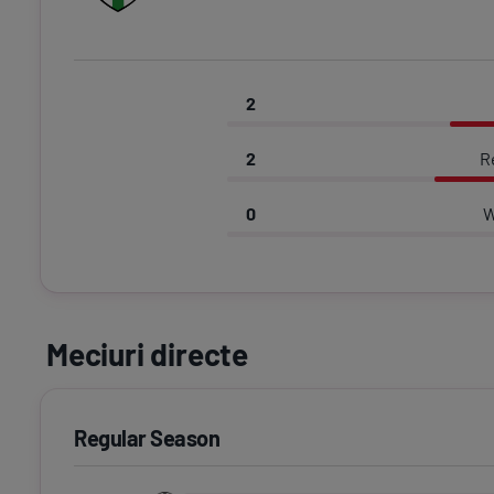
2
2
R
0
W
Meciuri directe
Regular Season