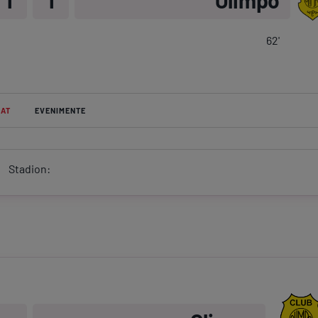
1
1
Olimpo
Ser
Echi
62
'
AT
EVENIMENTE
Program TV
Pariuri spor
Stadion: