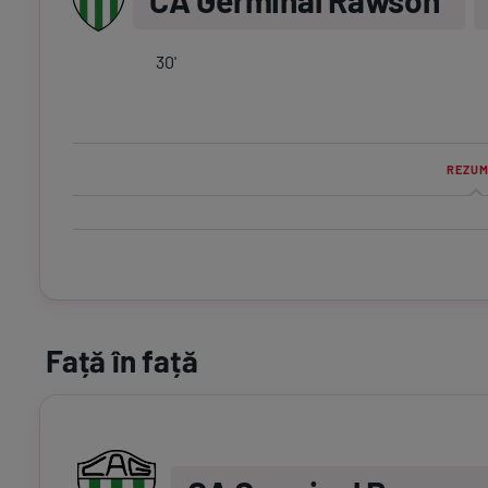
CA Germinal Rawson
30
'
REZUM
Față în față