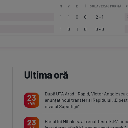
M
V
E
Î
GOLAVERAJ
FORMĂ
P
1
1
0
0
2 - 1
1
0
1
0
0 - 0
Ultima oră
După UTA Arad - Rapid, Victor Angelescu 
23
anunțat noul transfer al Rapidului: „E pes
49
nivelul Superligii”
23
Pariul lui Mihalcea a trecut testul: „Mă buc
încrederea oferită i-a adus acest premiu”
43