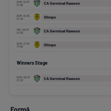
DUM, 12.07
CA Germinal Rawson
21:00
DUM, 10.05
Olimpo
21:30
MIE, 09.07
CA Germinal Rawson
21:00
DUM, 27.04
Olimpo
17:00
Winners Stage
DUM, 28.07
CA Germinal Rawson
21:30
Formă