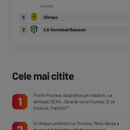
ECHIPA
5
Olimpo
2
CA Germinal Rawson
Cele mai citite
Florin Prunea, dizgrațios pe stadion, ca
1
delegat UEFA: „Vă arăt ceva frumos. E ce
trebuie, fratello?”
În timpul umilinței cu Tromso, Nelu Varga a
2
decis să îl demită pe Folha și a sunat