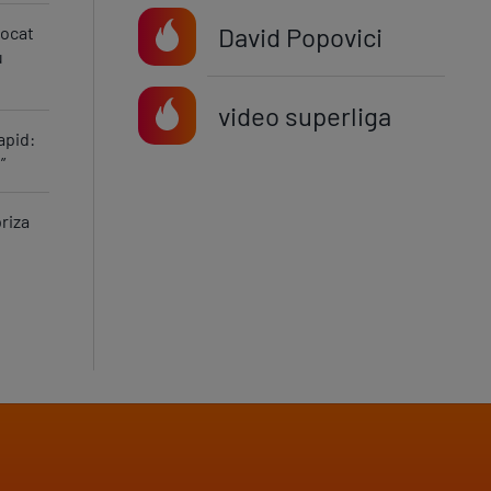
David Popovici
vocat
u
video superliga
apid:
”
priza