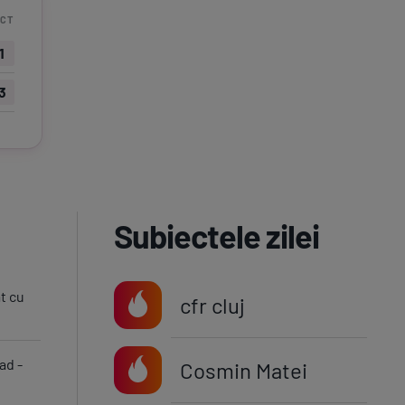
CT
1
3
Subiectele zilei
t cu
cfr cluj
ad -
Cosmin Matei