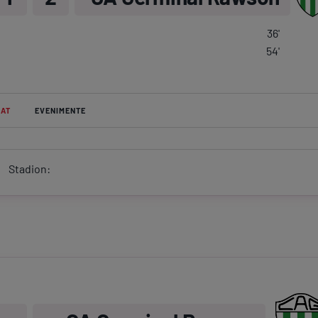
Ser
36
'
Echi
54
'
AT
EVENIMENTE
Program TV
Pariuri spor
Stadion: