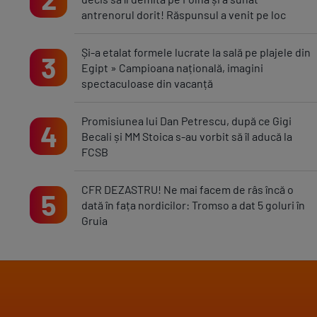
antrenorul dorit! Răspunsul a venit pe loc
Și-a etalat formele lucrate la sală pe plajele din
3
Egipt » Campioana națională, imagini
spectaculoase din vacanță
Promisiunea lui Dan Petrescu, după ce Gigi
4
Becali și MM Stoica s-au vorbit să îl aducă la
FCSB
CFR DEZASTRU! Ne mai facem de râs încă o
5
dată în fața nordicilor: Tromso a dat 5 goluri în
Gruia