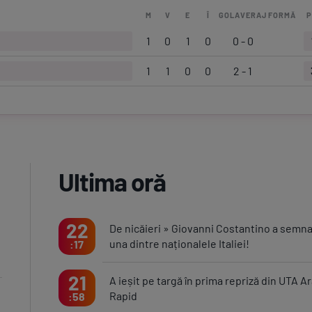
M
V
E
Î
GOLAVERAJ
FORMĂ
P
1
0
1
0
0 - 0
1
1
0
0
2 - 1
Ultima oră
22
De nicăieri » Giovanni Costantino a semna
una dintre naționalele Italiei!
17
21
A ieșit pe targă în prima repriză din UTA Ar
Rapid
58