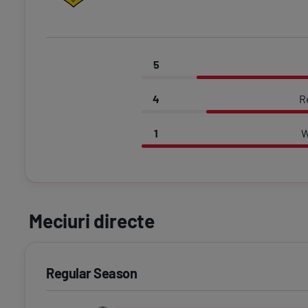
5
4
R
1
W
Meciuri directe
Regular Season