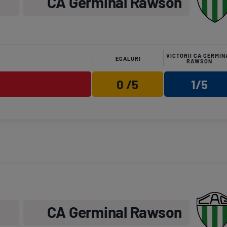
CA Germinal Rawson
VICTORII CA GERMIN
EGALURI
RAWSON
0 /5
1/5
CA Germinal Rawson