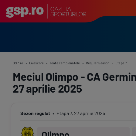
GSP.ro
»
Livescore
»
Toate campionatele
»
Regular Season
»
Etapa 7
Meciul Olimpo - CA Germin
27 aprilie 2025
Sezon regulat
Etapa
7
,
27 aprilie 2025
Olimpo