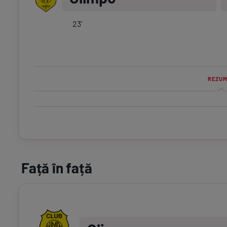
23
'
REZUM
Față în față