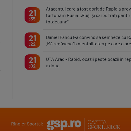
Atacantul care a fost dorit de Rapid a pro
21
furtună în Rusia: „Ruși și sârbi, frați pentr
35
totdeauna”
21
Daniel Pancu l-a convins să semneze cu R
„Mă regăsesc în mentalitatea pe care o are
22
21
UTA Arad - Rapid: ocazii peste ocazii în re
a doua
02
Ringier Sportal: