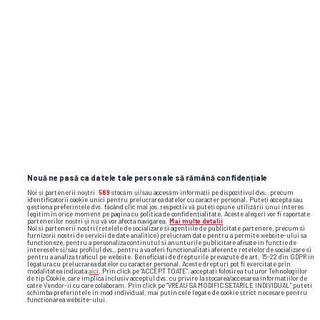
Internaţional
•
Main Round
Garuda FC
0
SÂM,
20.06
Hellenic
2
13:30
Internaţional
•
Main Round
Nouă ne pasă ca datele tale personale să rămână confidențiale
Noi și partenerii noștri
589
stocăm și/sau accesăm informații pe dispozitivul dvs., precum
identificatorii cookie unici pentru prelucrarea datelor cu caracter personal. Puteți accepta sau
gestiona preferințele dvs. făcând clic mai jos, respectiv vă puteți opune utilizării unui interes
Sporting Cristal (W)
8
legitim în orice moment pe pagina cu politica de confidențialitate. Aceste alegeri vor fi raportate
SÂM,
partenerilor noștri și nu vă vor afecta navigarea.
Mai multe detalii
20.06
Noi si partenerii nostri (retelele de socializare si agentiile de publicitate partenere, precum si
FBC Melgar (W)
1
21:15
furnizorii nostri de servicii de date analitice) prelucram date pentru a permite website-ului sa
functioneze, pentru a personaliza continutul si anunturile publicitare afisate in functie de
interesele si/sau profilul dvs., pentru a va oferi functionalitati aferente retelelor de socializare si
pentru a analiza traficul pe website. Beneficiati de drepturile prevazute de art. 15-22 din GDPR in
Capalaba (W)
0
legatura cu prelucrarea datelor cu caracter personal. Aceste drepturi pot fi exercitate prin
SÂM,
modalitatea indicata
aici
. Prin click pe “ACCEPT TOATE”, acceptati folosirea tuturor Tehnologiilor
20.06
de tip Cookie, care implica inclusiv acceptul dvs. cu privire la stocarea/accesarea informatiilor de
GC Knights (W)
2
12:00
catre Vendor-ii cu care colaboram. Prin click pe “VREAU SA MODIFIC SETARILE INDIVIDUAL” puteti
schimba preferintele in mod individual, mai putin cele legate de cookie strict necesare pentru
functionarea website-ului.