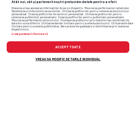
Atât noi, cât și partenerii noștri prelucrăm datele pentru a oferi:
Stocarea și/sau accesarea informațiilor de pe un dispozitiv. Măsurarea performanței reclamelor.
Dezvoltarea și îmbunătățirea serviciilor. Utilizarea profilurilor pentru selectarea conținutului
Irlanda
•
Regular Season
•
Etapa 9
personalizat. Crearea profilurilor de conținut personalizat. Utilizarea profilurilor pentru
selectarea publicității personalizate. Crearea profilurilor pentru publicitate personalizată.
Măsurarea performanței conținutului. Înțelegerea publicului prin statistici sau combinații de
date din surse diferite. Utilizarea datelor limitate pentru a selecta conținutul. Utilizarea de date
limitate pentru a selecta publicitatea. Date precise de geolocație și identificarea prin scanarea
dispozitivului.
Cork City (W)
6
SÂM,
Listă parteneri (furnizori)
20.06
Peamount United (W)
0
17:00
ACCEPT TOATE
DLR Waves (W)
0
SÂM,
20.06
VREAU SA MODIFIC SETARILE INDIVIDUAL
Treaty United (W)
3
17:00
Athlone Town (W)
3
SÂM,
20.06
Shamrock Rovers (W)
1
20:00
Shelbourne (W)
2
SÂM,
20.06
Sligo Rovers (W)
2
18:00
Wexford (W)
1
SÂM,
20.06
Bohemians WFC (W)
1
20:00