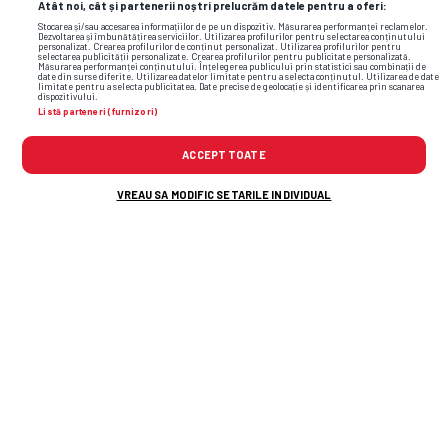
Atât noi, cât și partenerii noștri prelucrăm datele pentru a oferi:
Stocarea și/sau accesarea informațiilor de pe un dispozitiv. Măsurarea performanței reclamelor.
Dezvoltarea și îmbunătățirea serviciilor. Utilizarea profilurilor pentru selectarea conținutului
personalizat. Crearea profilurilor de conținut personalizat. Utilizarea profilurilor pentru
selectarea publicității personalizate. Crearea profilurilor pentru publicitate personalizată.
Măsurarea performanței conținutului. Înțelegerea publicului prin statistici sau combinații de
date din surse diferite. Utilizarea datelor limitate pentru a selecta conținutul. Utilizarea de date
limitate pentru a selecta publicitatea. Date precise de geolocație și identificarea prin scanarea
dispozitivului.
Listă parteneri (furnizori)
ACCEPT TOATE
VREAU SA MODIFIC SETARILE INDIVIDUAL