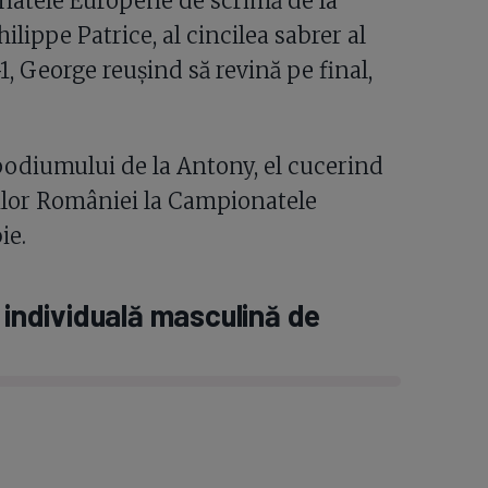
natele Europene de scrimă de la
lippe Patrice, al cincilea sabrer al
1, George reușind să revină pe final,
podiumului de la Antony, el cucerind
rilor României la Campionatele
ie.
 individuală masculină de