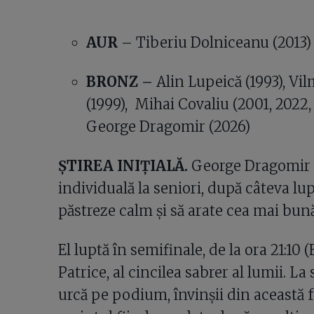
AUR
– Tiberiu Dolniceanu (2013)
BRONZ –
Alin Lupeică (1993), Vi
(1999), Mihai Covaliu (2001, 2022,
George Dragomir (2026)
ȘTIREA INIȚIALĂ.
George Dragomir ș
individuală la seniori, după câteva lupt
păstreze calm și să arate cea mai bun
El luptă în semifinale, de la ora 21:10
Patrice, al cincilea sabrer al lumii. La 
urcă pe podium, învinșii din această f