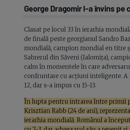
George Dragomir l-a învins pe 
Clasat pe locul 33 în ierarhia mondia
de finală peste georgianul Sandro Baza
mondială, campion mondial en titre ș
Sabrerul din Săveni (Ialomița), campi
calm în momentele în care adversarul 
confruntare cu acțiuni inteligente. A fo
12, dar s-a impus cu 15-13.
În lupta pentru intrarea între primii
Krisztian Rabb (24 de ani), reprezentan
ierarhia mondială. Românul a început
cu 7-3, dar adversarul său a revenit ș