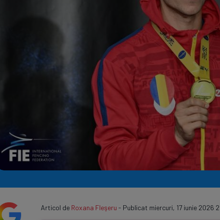
Seri
Echipe
Program TV
Articol de
Roxana Fleşeru
- Publicat miercuri, 17 iunie 2026 2