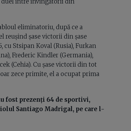
duel între învingătorii din
bloul eliminatoriu, după ce a
l reușind șase victorii din șase
 5, cu Stsipan Koval (Rusia), Furkan
na), Frederic Kindler (Germania),
ek (Cehia). Cu șase victorii din tot
 doar zece primite, el a ocupat prima
u fost prezenți 64 de sportivi,
iolul Santiago Madrigal, pe care l-