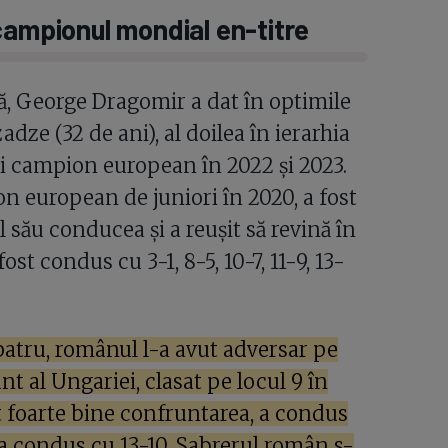
campionul mondial en-titre
lă, George Dragomir a dat în optimile
dze (32 de ani), al doilea în ierarhia
i campion european în 2022 și 2023.
on european de juniori în 2020, a fost
său conducea și a reușit să revină în
st condus cu 3-1, 8-5, 10-7, 11-9, 13-
 patru, românul l-a avut adversar pe
t al Ungariei, clasat pe locul 9 în
 foarte bine confruntarea, a condus
i a condus cu 13-10. Sabrerul român s-