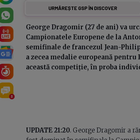
URMĂREȘTE GSP ÎN DISCOVER
George Dragomir (27 de ani) va urca
Campionatele Europene de la Antony
semifinale de francezul Jean-Philipp
a zecea medalie europeană pentru R
această competiție, în proba indivi
3
UPDATE 21:20
. George Dragomir a ră