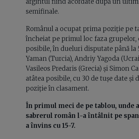
argintul fiind acordate după un ultim 
semifinale.
Românul a ocupat prima poziție pe ta
încheiat pe primul loc faza grupelor, e
posibile, în dueluri disputate până la
Yaman (Turcia), Andriy Yagoda (Ucrai
Vasileos Predaris (Grecia) și Simon Cac
atâtea posibile, cu 30 de tușe date și
poziție în clasament.
În primul meci de pe tablou, unde a
sabrerul român l-a întâlnit pe span
a învins cu 15-7.