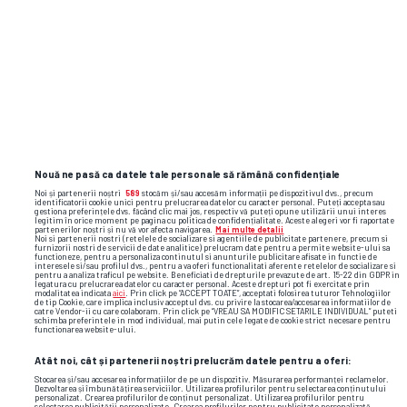
Nouă ne pasă ca datele tale personale să rămână confidențiale
Noi și partenerii noștri
589
stocăm și/sau accesăm informații pe dispozitivul dvs., precum
identificatorii cookie unici pentru prelucrarea datelor cu caracter personal. Puteți accepta sau
gestiona preferințele dvs. făcând clic mai jos, respectiv vă puteți opune utilizării unui interes
TOP ȘTIRI
ȘTIRI SPORT
legitim în orice moment pe pagina cu politica de confidențialitate. Aceste alegeri vor fi raportate
partenerilor noștri și nu vă vor afecta navigarea.
Mai multe detalii
Noi si partenerii nostri (retelele de socializare si agentiile de publicitate partenere, precum si
furnizorii nostri de servicii de date analitice) prelucram date pentru a permite website-ului sa
functioneze, pentru a personaliza continutul si anunturile publicitare afisate in functie de
interesele si/sau profilul dvs., pentru a va oferi functionalitati aferente retelelor de socializare si
pentru a analiza traficul pe website. Beneficiati de drepturile prevazute de art. 15-22 din GDPR in
legatura cu prelucrarea datelor cu caracter personal. Aceste drepturi pot fi exercitate prin
modalitatea indicata
aici
. Prin click pe “ACCEPT TOATE”, acceptati folosirea tuturor Tehnologiilor
de tip Cookie, care implica inclusiv acceptul dvs. cu privire la stocarea/accesarea informatiilor de
catre Vendor-ii cu care colaboram. Prin click pe “VREAU SA MODIFIC SETARILE INDIVIDUAL” puteti
schimba preferintele in mod individual, mai putin cele legate de cookie strict necesare pentru
functionarea website-ului.
Atât noi, cât și partenerii noștri prelucrăm datele pentru a oferi:
Stocarea și/sau accesarea informațiilor de pe un dispozitiv. Măsurarea performanței reclamelor.
Dezvoltarea și îmbunătățirea serviciilor. Utilizarea profilurilor pentru selectarea conținutului
personalizat. Crearea profilurilor de conținut personalizat. Utilizarea profilurilor pentru
selectarea publicității personalizate. Crearea profilurilor pentru publicitate personalizată.