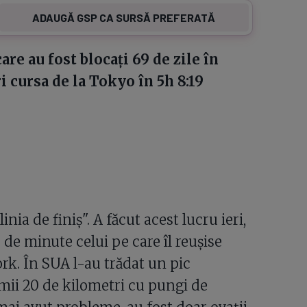
ADAUGĂ GSP CA SURSĂ PREFERATĂ
are au fost blocaţi 69 de zile în
i cursa de la Tokyo în 5h 8:19
inia de finiş". A făcut acest lucru ieri,
de minute celui pe care îl reuşise
rk. În SUA l-au trădat un pic
imii 20 de kilometri cu pungi de