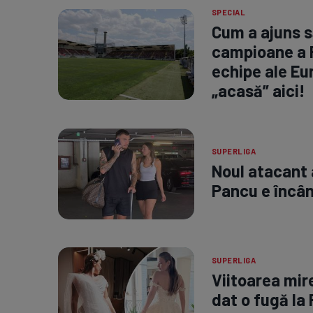
SPECIAL
Cum a ajuns s
campioane a R
echipe ale Eu
„acasă” aici!
SUPERLIGA
Noul atacant a
Pancu e încânt
SUPERLIGA
Viitoarea mire
dat o fugă la 