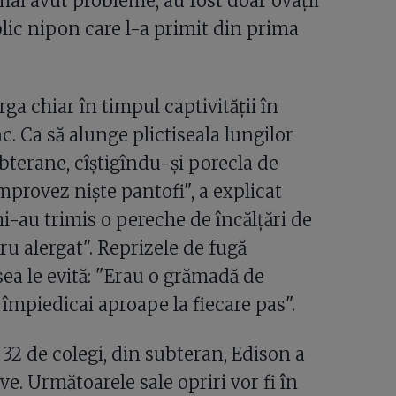
ai avut probleme, au fost doar ovaţii
blic nipon care l-a primit din prima
ga chiar în timpul captivităţii în
c. Ca să alunge plictiseala lungilor
ubterane, cîştigîndu-şi porecla de
mprovez nişte pantofi", a explicat
mi-au trimis o pereche de încălţări de
ru alergat". Reprizele de fugă
sea le evită: "Erau o grămadă de
împiedicai aproape la fiecare pas".
 32 de colegi, din subteran, Edison a
ve. Următoarele sale opriri vor fi în