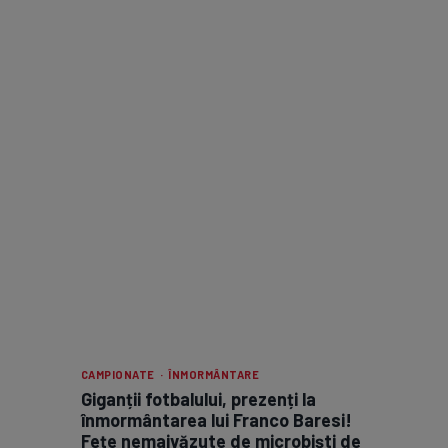
CAMPIONATE · ÎNMORMÂNTARE
Giganții fotbalului, prezenți la
înmormântarea lui Franco Baresi!
Fețe nemaivăzute de microbiști de