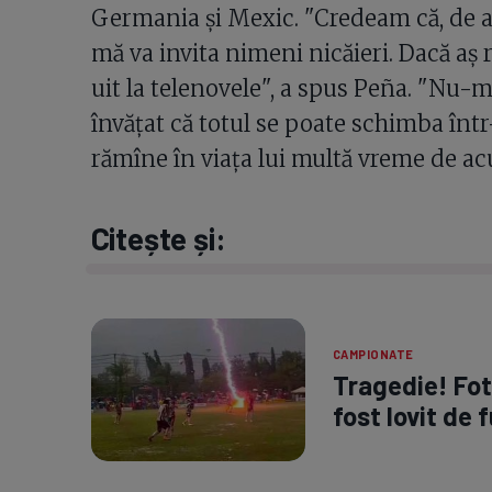
Germania şi Mexic. "Credeam că, de acu
mă va invita nimeni nicăieri. Dacă aş 
uit la telenovele", a spus Peña. "Nu-
învăţat că totul se poate schimba într-
rămîne în viaţa lui multă vreme de ac
Citește și:
CAMPIONATE
Tragedie! Fotb
fost lovit de 