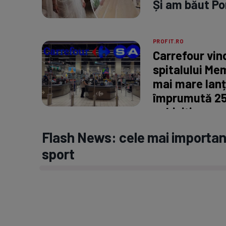
Și am băut Po
PROFIT.RO
Carrefour vin
spitalului Mem
mai mare lanț
împrumută 250
achiziție
Flash News: cele mai important
sport