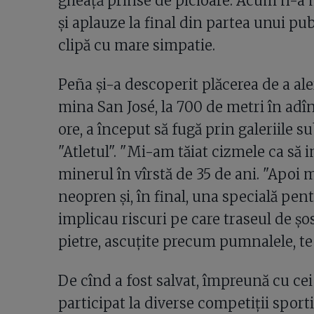
gheaţă prinse de picioare. Acum n-a m
şi aplauze la final din partea unui pu
clipă cu mare simpatie.
Peña şi-a descoperit plăcerea de a aler
mina San José, la 700 de metri în adîn
ore, a început să fugă prin galeriile s
"Atletul". "Mi-am tăiat cizmele ca să i
minerul în vîrstă de 35 de ani. "Apoi 
neopren şi, în final, una specială pent
implicau riscuri pe care traseul de şo
pietre, ascuţite precum pumnalele, te 
De cînd a fost salvat, împreună cu cei
participat la diverse competiţii sporti