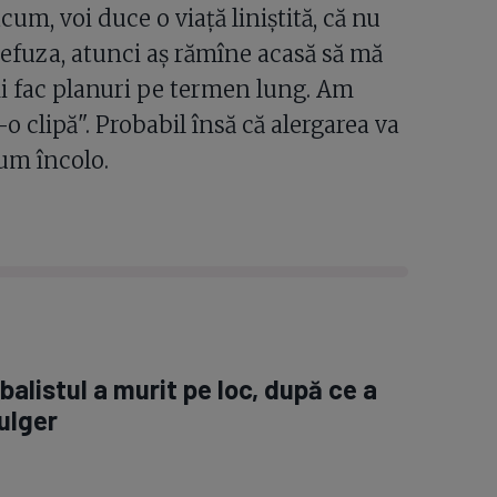
m, voi duce o viaţă liniştită, că nu
refuza, atunci aş rămîne acasă să mă
mi fac planuri pe termen lung. Am
o clipă". Probabil însă că alergarea va
um încolo.
alistul a murit pe loc, după ce a
fulger