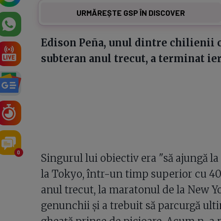
URMĂREȘTE GSP ÎN DISCOVER
Edison Peña, unul dintre chilienii c
subteran anul trecut, a terminat ier
0
Singurul lui obiectiv era "să ajungă la l
la Tokyo, într-un timp superior cu 40 
anul trecut, la maratonul de la New Yo
genunchii şi a trebuit să parcurgă ult