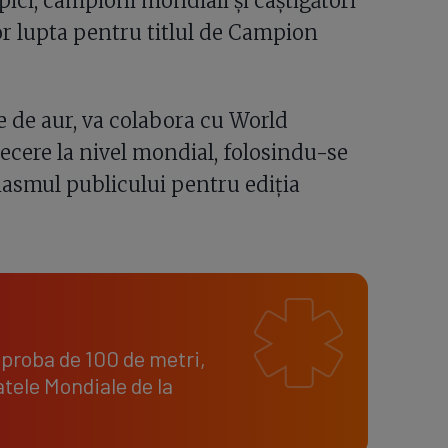
ici, campioni mondiali și câștigători
or lupta pentru titlul de Campion
e de aur, va colabora cu World
ecere la nivel mondial, folosindu-se
iasmul publicului pentru ediția
n proba de 100 de metri,
tele Mondiale de la