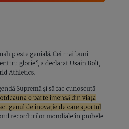
ship este genială. Cei mai buni
enttru glorie”, a declarat Usain Bolt,
d Athletics.
gendă Supremă și să fac cunoscută
ntotdeauna o parte imensă din viața
ct genul de inovație de care sportul
rul recordurilor mondiale în probele