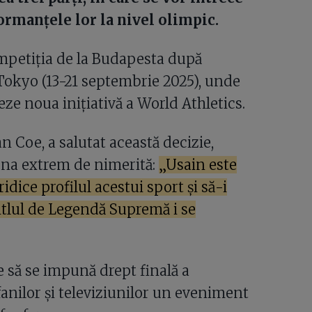
formanțele lor la nivel olimpic.
competiția de la Budapesta după
okyo (13-21 septembrie 2025), unde
ze noua inițiativă a World Athletics.
n Coe, a salutat această decizie,
una extrem de nimerită:
„Usain este
idice profilul acestui sport și să-i
Titlul de Legendă Supremă i se
să se impună drept finală a
 fanilor și televiziunilor un eveniment