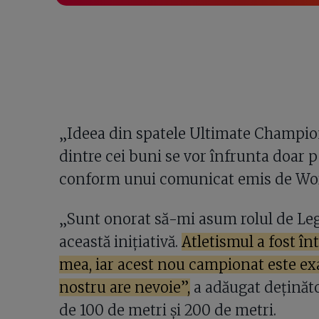
„Ideea din spatele Ultimate Champion
dintre cei buni se vor înfrunta doar p
conform unui comunicat emis de Worl
„Sunt onorat să-mi asum rolul de Le
această inițiativă.
Atletismul a fost î
mea, iar acest nou campionat este exa
nostru are nevoie”,
a adăugat deținăto
de 100 de metri și 200 de metri.