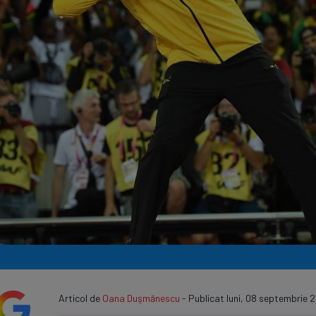
Seri
Echipe
Program TV
Articol de
Oana Duşmănescu
- Publicat luni, 08 septembrie 