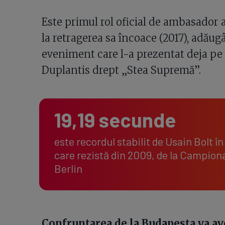
Este primul rol oficial de ambasador a
la retragerea sa încoace (2017), adăug
eveniment care l-a prezentat deja pe 
Duplantis drept „Stea Supremă”.
19,19 secunde
este recordul stabilit de Usain Bolt î
care rezistă din 2009, de la Campiona
Berlin
Confruntarea de la Budapesta va avea