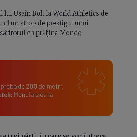
l lui Usain Bolt la World Athletics de
ând un strop de prestigiu unui
săritorul cu prăijina Mondo
n proba de 200 de metri,
tele Mondiale de la
 trei părți, în care se vor întrece