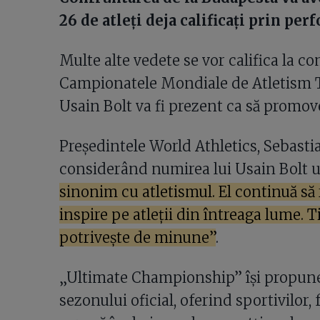
26 de atleți deja calificați prin per
Multe alte vedete se vor califica la 
Campionatele Mondiale de Atletism T
Usain Bolt va fi prezent ca să promove
Președintele World Athletics, Sebastia
considerând numirea lui Usain Bolt 
sinonim cu atletismul. El continuă să r
inspire pe atleții din întreaga lume. 
potrivește de minune”
.
„Ultimate Championship” își propune 
sezonului oficial, oferind sportivilor,