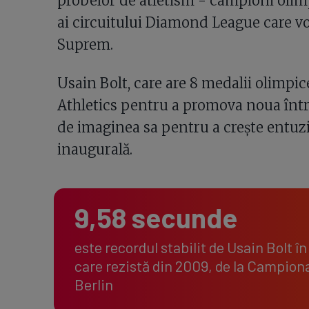
probelor de atletism - campioni olimp
ai circuitului Diamond League care v
Suprem.
Usain Bolt, care are 8 medalii olimpic
Athletics pentru a promova noua într
de imaginea sa pentru a crește entuz
inaugurală.
9,58 secunde
este recordul stabilit de Usain Bolt î
care rezistă din 2009, de la Campiona
Berlin