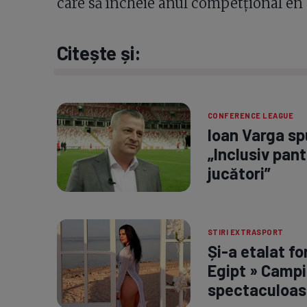
care să încheie anul competțional en 
Citește și:
CONFERENCE LEAGUE
Ioan Varga spu
„Inclusiv pant
jucători”
STIRI EXTRASPORT
Și-a etalat fo
Egipt » Campi
spectaculoas