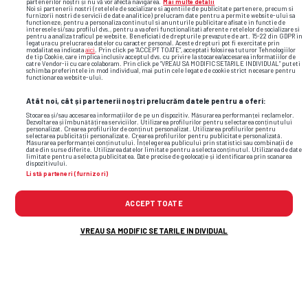
partenerilor noștri și nu vă vor afecta navigarea.
Mai multe detalii
Noi si partenerii nostri (retelele de socializare si agentiile de publicitate partenere, precum si
furnizorii nostri de servicii de date analitice) prelucram date pentru a permite website-ului sa
functioneze, pentru a personaliza continutul si anunturile publicitare afisate in functie de
interesele si/sau profilul dvs., pentru a va oferi functionalitati aferente retelelor de socializare si
pentru a analiza traficul pe website. Beneficiati de drepturile prevazute de art. 15-22 din GDPR in
baschet
romania
deces
dumitru lecca
legatura cu prelucrarea datelor cu caracter personal. Aceste drepturi pot fi exercitate prin
modalitatea indicata
aici
. Prin click pe “ACCEPT TOATE”, acceptati folosirea tuturor Tehnologiilor
de tip Cookie, care implica inclusiv acceptul dvs. cu privire la stocarea/accesarea informatiilor de
catre Vendor-ii cu care colaboram. Prin click pe “VREAU SA MODIFIC SETARILE INDIVIDUAL” puteti
schimba preferintele in mod individual, mai putin cele legate de cookie strict necesare pentru
functionarea website-ului.
Atât noi, cât și partenerii noștri prelucrăm datele pentru a oferi:
Stocarea și/sau accesarea informațiilor de pe un dispozitiv. Măsurarea performanței reclamelor.
Dezvoltarea și îmbunătățirea serviciilor. Utilizarea profilurilor pentru selectarea conținutului
personalizat. Crearea profilurilor de conținut personalizat. Utilizarea profilurilor pentru
selectarea publicității personalizate. Crearea profilurilor pentru publicitate personalizată.
Măsurarea performanței conținutului. Înțelegerea publicului prin statistici sau combinații de
date din surse diferite. Utilizarea datelor limitate pentru a selecta conținutul. Utilizarea de date
limitate pentru a selecta publicitatea. Date precise de geolocație și identificarea prin scanarea
dispozitivului.
Listă parteneri (furnizori)
ACCEPT TOATE
VREAU SA MODIFIC SETARILE INDIVIDUAL