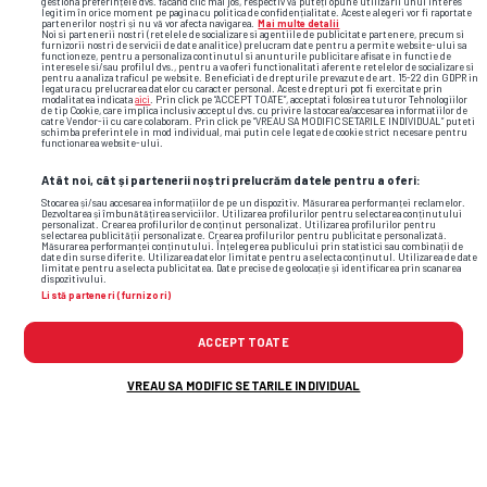
gestiona preferințele dvs. făcând clic mai jos, respectiv vă puteți opune utilizării unui interes
legitim în orice moment pe pagina cu politica de confidențialitate. Aceste alegeri vor fi raportate
partenerilor noștri și nu vă vor afecta navigarea.
Mai multe detalii
Noi si partenerii nostri (retelele de socializare si agentiile de publicitate partenere, precum si
furnizorii nostri de servicii de date analitice) prelucram date pentru a permite website-ului sa
functioneze, pentru a personaliza continutul si anunturile publicitare afisate in functie de
interesele si/sau profilul dvs., pentru a va oferi functionalitati aferente retelelor de socializare si
pentru a analiza traficul pe website. Beneficiati de drepturile prevazute de art. 15-22 din GDPR in
legatura cu prelucrarea datelor cu caracter personal. Aceste drepturi pot fi exercitate prin
modalitatea indicata
aici
. Prin click pe “ACCEPT TOATE”, acceptati folosirea tuturor Tehnologiilor
de tip Cookie, care implica inclusiv acceptul dvs. cu privire la stocarea/accesarea informatiilor de
catre Vendor-ii cu care colaboram. Prin click pe “VREAU SA MODIFIC SETARILE INDIVIDUAL” puteti
schimba preferintele in mod individual, mai putin cele legate de cookie strict necesare pentru
functionarea website-ului.
Atât noi, cât și partenerii noștri prelucrăm datele pentru a oferi:
TOP ȘTIRI
ȘTIRI SPORT
Stocarea și/sau accesarea informațiilor de pe un dispozitiv. Măsurarea performanței reclamelor.
Dezvoltarea și îmbunătățirea serviciilor. Utilizarea profilurilor pentru selectarea conținutului
personalizat. Crearea profilurilor de conținut personalizat. Utilizarea profilurilor pentru
selectarea publicității personalizate. Crearea profilurilor pentru publicitate personalizată.
Măsurarea performanței conținutului. Înțelegerea publicului prin statistici sau combinații de
date din surse diferite. Utilizarea datelor limitate pentru a selecta conținutul. Utilizarea de date
limitate pentru a selecta publicitatea. Date precise de geolocație și identificarea prin scanarea
dispozitivului.
Listă parteneri (furnizori)
ACCEPT TOATE
VREAU SA MODIFIC SETARILE INDIVIDUAL