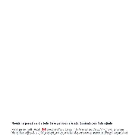
Dinamo își schimbă din nou sigla!
sibiu
csu sibiu
bacalaureat
paul itu
Nouă ne pasă ca datele tale personale să rămână confidențiale
Noi și partenerii noștri
589
stocăm și/sau accesăm informații pe dispozitivul dvs., precum
identificatorii cookie unici pentru prelucrarea datelor cu caracter personal. Puteți accepta sau